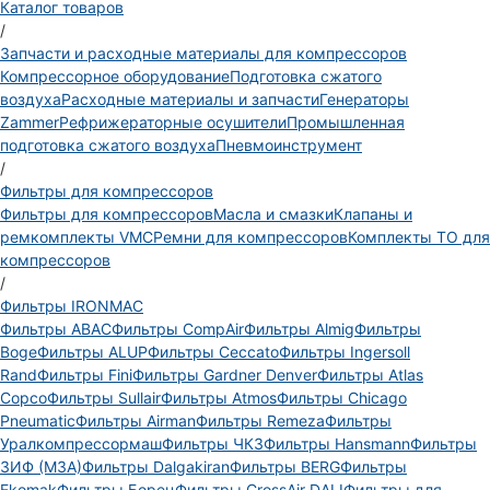
Каталог товаров
/
Запчасти и расходные материалы для компрессоров
Компрессорное оборудование
Подготовка сжатого
воздуха
Расходные материалы и запчасти
Генераторы
Zammer
Рефрижераторные осушители
Промышленная
подготовка сжатого воздуха
Пневмоинструмент
/
Фильтры для компрессоров
Фильтры для компрессоров
Масла и смазки
Клапаны и
ремкомплекты VMC
Ремни для компрессоров
Комплекты ТО для
компрессоров
/
Фильтры IRONMAC
Фильтры ABAC
Фильтры CompAir
Фильтры Almig
Фильтры
Boge
Фильтры ALUP
Фильтры Ceccato
Фильтры Ingersoll
Rand
Фильтры Fini
Фильтры Gardner Denver
Фильтры Atlas
Copco
Фильтры Sullair
Фильтры Atmos
Фильтры Chicago
Pneumatic
Фильтры Airman
Фильтры Remeza
Фильтры
Уралкомпрессормаш
Фильтры ЧКЗ
Фильтры Hansmann
Фильтры
ЗИФ (МЗА)
Фильтры Dalgakiran
Фильтры BERG
Фильтры
Ekomak
Фильтры Борец
Фильтры CrossAir DALI
Фильтры для