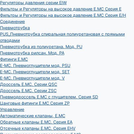
Регуляторы давления серии EIW
Фильтры и Регуляторы на высокое давление E.MC Серия E
Фильтры и Регуляторы на высокое давление E.MC Серия E/H
Соединение
Пневмотрубка
PUS_Пневмотрубка спиральная полиуретановая с прямыми
отводами
Пневмотрубка из полиуретана. Мод. РU
Пневмотрубка рилсан. Мод. PA
Фитинги E.MC
E-MC. Пневмоглушители мод. PSU
E-MC. Пневмоглушители мод. SET
E-MC. Пневмоглушители мод. V
Дроссель E.MC. Серии QSC
Дроссель E.MC. Серии ZSC
Пневмодроссель E.MC с глушителем. Серия SD
Цанговые фитинги E.MC Серия ZP
Управление
Автоматические клапаны, Е.МС
Обратные клапаны E.MC. Серия EA
Отсечные клапаны E.MC. Серия EHV