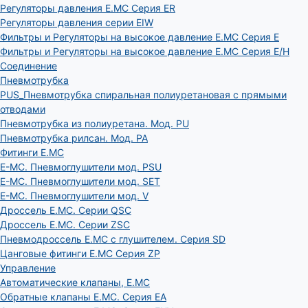
Регуляторы давления E.MC Серия ER
Регуляторы давления серии EIW
Фильтры и Регуляторы на высокое давление E.MC Серия E
Фильтры и Регуляторы на высокое давление E.MC Серия E/H
Соединение
Пневмотрубка
PUS_Пневмотрубка спиральная полиуретановая с прямыми
отводами
Пневмотрубка из полиуретана. Мод. РU
Пневмотрубка рилсан. Мод. PA
Фитинги E.MC
E-MC. Пневмоглушители мод. PSU
E-MC. Пневмоглушители мод. SET
E-MC. Пневмоглушители мод. V
Дроссель E.MC. Серии QSC
Дроссель E.MC. Серии ZSC
Пневмодроссель E.MC с глушителем. Серия SD
Цанговые фитинги E.MC Серия ZP
Управление
Автоматические клапаны, Е.МС
Обратные клапаны E.MC. Серия EA