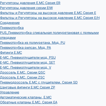
Регуляторы давления E.MC Серия ER
Регуляторы давления серии EIW
Фильтры и Регуляторы на высокое давление E.MC Серия E
Фильтры и Регуляторы на высокое давление E.MC Серия E/H
Соединение
Пневмотрубка
PUS_Пневмотрубка спиральная полиуретановая с прямыми
отводами
Пневмотрубка из полиуретана. Мод. РU
Пневмотрубка рилсан. Мод. PA
Фитинги E.MC
E-MC. Пневмоглушители мод. PSU
E-MC. Пневмоглушители мод. SET
E-MC. Пневмоглушители мод. V
Дроссель E.MC. Серии QSC
Дроссель E.MC. Серии ZSC
Пневмодроссель E.MC с глушителем. Серия SD
Цанговые фитинги E.MC Серия ZP
Управление
Автоматические клапаны, Е.МС
Обратные клапаны E.MC. Серия EA