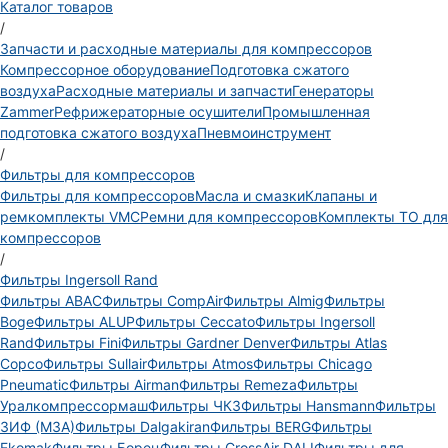
Каталог товаров
/
Запчасти и расходные материалы для компрессоров
Компрессорное оборудование
Подготовка сжатого
воздуха
Расходные материалы и запчасти
Генераторы
Zammer
Рефрижераторные осушители
Промышленная
подготовка сжатого воздуха
Пневмоинструмент
/
Фильтры для компрессоров
Фильтры для компрессоров
Масла и смазки
Клапаны и
ремкомплекты VMC
Ремни для компрессоров
Комплекты ТО для
компрессоров
/
Фильтры Ingersoll Rand
Фильтры ABAC
Фильтры CompAir
Фильтры Almig
Фильтры
Boge
Фильтры ALUP
Фильтры Ceccato
Фильтры Ingersoll
Rand
Фильтры Fini
Фильтры Gardner Denver
Фильтры Atlas
Copco
Фильтры Sullair
Фильтры Atmos
Фильтры Chicago
Pneumatic
Фильтры Airman
Фильтры Remeza
Фильтры
Уралкомпрессормаш
Фильтры ЧКЗ
Фильтры Hansmann
Фильтры
ЗИФ (МЗА)
Фильтры Dalgakiran
Фильтры BERG
Фильтры
Ekomak
Фильтры Борец
Фильтры CrossAir DALI
Фильтры для