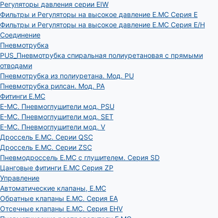
Регуляторы давления серии EIW
Фильтры и Регуляторы на высокое давление E.MC Серия E
Фильтры и Регуляторы на высокое давление E.MC Серия E/H
Соединение
Пневмотрубка
PUS_Пневмотрубка спиральная полиуретановая с прямыми
отводами
Пневмотрубка из полиуретана. Мод. РU
Пневмотрубка рилсан. Мод. PA
Фитинги E.MC
E-MC. Пневмоглушители мод. PSU
E-MC. Пневмоглушители мод. SET
E-MC. Пневмоглушители мод. V
Дроссель E.MC. Серии QSC
Дроссель E.MC. Серии ZSC
Пневмодроссель E.MC с глушителем. Серия SD
Цанговые фитинги E.MC Серия ZP
Управление
Автоматические клапаны, Е.МС
Обратные клапаны E.MC. Серия EA
Отсечные клапаны E.MC. Серия EHV