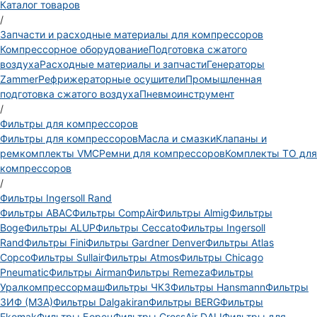
Каталог товаров
/
Запчасти и расходные материалы для компрессоров
Компрессорное оборудование
Подготовка сжатого
воздуха
Расходные материалы и запчасти
Генераторы
Zammer
Рефрижераторные осушители
Промышленная
подготовка сжатого воздуха
Пневмоинструмент
/
Фильтры для компрессоров
Фильтры для компрессоров
Масла и смазки
Клапаны и
ремкомплекты VMC
Ремни для компрессоров
Комплекты ТО для
компрессоров
/
Фильтры Ingersoll Rand
Фильтры ABAC
Фильтры CompAir
Фильтры Almig
Фильтры
Boge
Фильтры ALUP
Фильтры Ceccato
Фильтры Ingersoll
Rand
Фильтры Fini
Фильтры Gardner Denver
Фильтры Atlas
Copco
Фильтры Sullair
Фильтры Atmos
Фильтры Chicago
Pneumatic
Фильтры Airman
Фильтры Remeza
Фильтры
Уралкомпрессормаш
Фильтры ЧКЗ
Фильтры Hansmann
Фильтры
ЗИФ (МЗА)
Фильтры Dalgakiran
Фильтры BERG
Фильтры
Ekomak
Фильтры Борец
Фильтры CrossAir DALI
Фильтры для