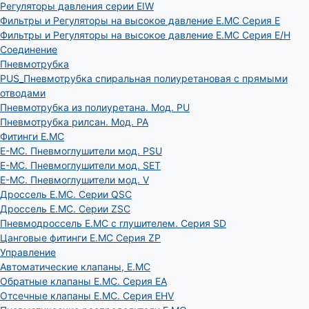
Регуляторы давления серии EIW
Фильтры и Регуляторы на высокое давление E.MC Серия E
Фильтры и Регуляторы на высокое давление E.MC Серия E/H
Соединение
Пневмотрубка
PUS_Пневмотрубка спиральная полиуретановая с прямыми
отводами
Пневмотрубка из полиуретана. Мод. РU
Пневмотрубка рилсан. Мод. PA
Фитинги E.MC
E-MC. Пневмоглушители мод. PSU
E-MC. Пневмоглушители мод. SET
E-MC. Пневмоглушители мод. V
Дроссель E.MC. Серии QSC
Дроссель E.MC. Серии ZSC
Пневмодроссель E.MC с глушителем. Серия SD
Цанговые фитинги E.MC Серия ZP
Управление
Автоматические клапаны, Е.МС
Обратные клапаны E.MC. Серия EA
Отсечные клапаны E.MC. Серия EHV