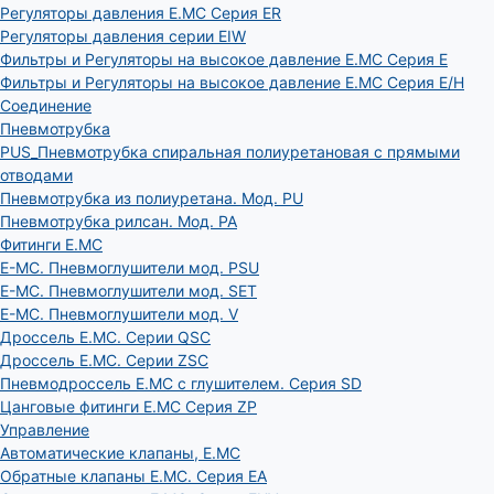
Регуляторы давления E.MC Серия ER
Регуляторы давления серии EIW
Фильтры и Регуляторы на высокое давление E.MC Серия E
Фильтры и Регуляторы на высокое давление E.MC Серия E/H
Соединение
Пневмотрубка
PUS_Пневмотрубка спиральная полиуретановая с прямыми
отводами
Пневмотрубка из полиуретана. Мод. РU
Пневмотрубка рилсан. Мод. PA
Фитинги E.MC
E-MC. Пневмоглушители мод. PSU
E-MC. Пневмоглушители мод. SET
E-MC. Пневмоглушители мод. V
Дроссель E.MC. Серии QSC
Дроссель E.MC. Серии ZSC
Пневмодроссель E.MC с глушителем. Серия SD
Цанговые фитинги E.MC Серия ZP
Управление
Автоматические клапаны, Е.МС
Обратные клапаны E.MC. Серия EA