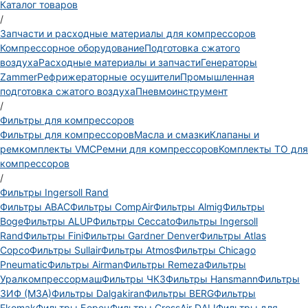
Каталог товаров
/
Запчасти и расходные материалы для компрессоров
Компрессорное оборудование
Подготовка сжатого
воздуха
Расходные материалы и запчасти
Генераторы
Zammer
Рефрижераторные осушители
Промышленная
подготовка сжатого воздуха
Пневмоинструмент
/
Фильтры для компрессоров
Фильтры для компрессоров
Масла и смазки
Клапаны и
ремкомплекты VMC
Ремни для компрессоров
Комплекты ТО для
компрессоров
/
Фильтры Ingersoll Rand
Фильтры ABAC
Фильтры CompAir
Фильтры Almig
Фильтры
Boge
Фильтры ALUP
Фильтры Ceccato
Фильтры Ingersoll
Rand
Фильтры Fini
Фильтры Gardner Denver
Фильтры Atlas
Copco
Фильтры Sullair
Фильтры Atmos
Фильтры Chicago
Pneumatic
Фильтры Airman
Фильтры Remeza
Фильтры
Уралкомпрессормаш
Фильтры ЧКЗ
Фильтры Hansmann
Фильтры
ЗИФ (МЗА)
Фильтры Dalgakiran
Фильтры BERG
Фильтры
Ekomak
Фильтры Борец
Фильтры CrossAir DALI
Фильтры для