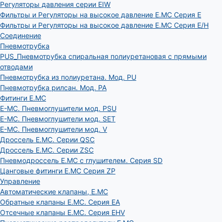
Регуляторы давления серии EIW
Фильтры и Регуляторы на высокое давление E.MC Серия E
Фильтры и Регуляторы на высокое давление E.MC Серия E/H
Соединение
Пневмотрубка
PUS_Пневмотрубка спиральная полиуретановая с прямыми
отводами
Пневмотрубка из полиуретана. Мод. РU
Пневмотрубка рилсан. Мод. PA
Фитинги E.MC
E-MC. Пневмоглушители мод. PSU
E-MC. Пневмоглушители мод. SET
E-MC. Пневмоглушители мод. V
Дроссель E.MC. Серии QSC
Дроссель E.MC. Серии ZSC
Пневмодроссель E.MC с глушителем. Серия SD
Цанговые фитинги E.MC Серия ZP
Управление
Автоматические клапаны, Е.МС
Обратные клапаны E.MC. Серия EA
Отсечные клапаны E.MC. Серия EHV