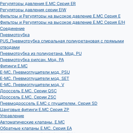
Регуляторы давления E.MC Серия ER
Регуляторы давления серии EIW
Фильтры и Регуляторы на высокое давление E.MC Серия E
Фильтры и Регуляторы на высокое давление E.MC Серия E/H
Соединение
Пневмотрубка
PUS_Пневмотрубка спиральная полиуретановая с прямыми
отводами
Пневмотрубка из полиуретана. Мод. РU
Пневмотрубка рилсан. Мод. PA
Фитинги E.MC
E-MC. Пневмоглушители мод. PSU
E-MC. Пневмоглушители мод. SET
E-MC. Пневмоглушители мод. V
Дроссель E.MC. Серии QSC
Дроссель E.MC. Серии ZSC
Пневмодроссель E.MC с глушителем. Серия SD
Цанговые фитинги E.MC Серия ZP
Управление
Автоматические клапаны, Е.МС
Обратные клапаны E.MC. Серия EA