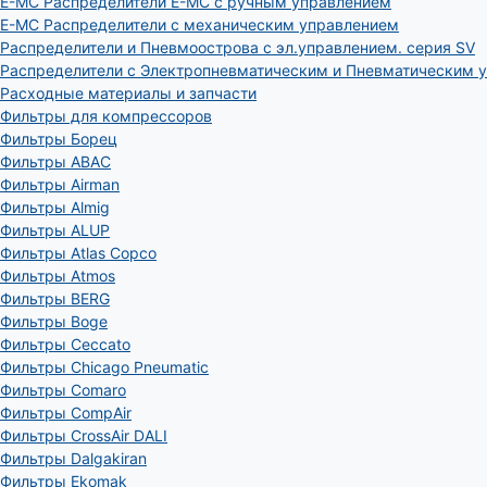
E-MC Распределители E-MC с ручным управлением
E-MC Распределители с механическим управлением
Распределители и Пневмоострова с эл.управлением. серия SV
Распределители с Электропневматическим и Пневматическим 
Расходные материалы и запчасти
Фильтры для компрессоров
Фильтры Борец
Фильтры ABAC
Фильтры Airman
Фильтры Almig
Фильтры ALUP
Фильтры Atlas Copco
Фильтры Atmos
Фильтры BERG
Фильтры Boge
Фильтры Ceccato
Фильтры Chicago Pneumatic
Фильтры Comaro
Фильтры CompAir
Фильтры CrossAir DALI
Фильтры Dalgakiran
Фильтры Ekomak