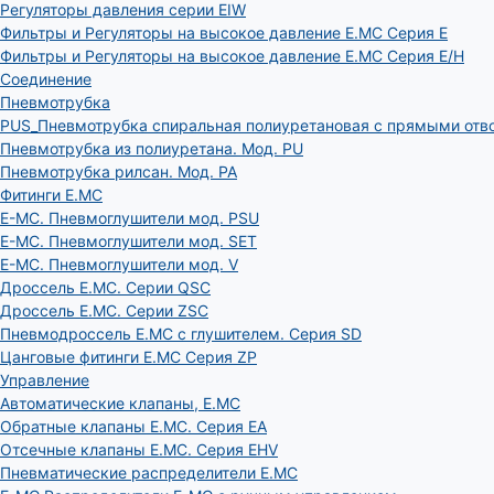
Регуляторы давления серии EIW
Фильтры и Регуляторы на высокое давление E.MC Серия E
Фильтры и Регуляторы на высокое давление E.MC Серия E/H
Соединение
Пневмотрубка
PUS_Пневмотрубка спиральная полиуретановая с прямыми отв
Пневмотрубка из полиуретана. Мод. РU
Пневмотрубка рилсан. Мод. PA
Фитинги E.MC
E-MC. Пневмоглушители мод. PSU
E-MC. Пневмоглушители мод. SET
E-MC. Пневмоглушители мод. V
Дроссель E.MC. Серии QSC
Дроссель E.MC. Серии ZSC
Пневмодроссель E.MC с глушителем. Серия SD
Цанговые фитинги E.MC Серия ZP
Управление
Автоматические клапаны, Е.МС
Обратные клапаны E.MC. Серия EA
Отсечные клапаны E.MC. Серия EHV
Пневматические распределители E.MC