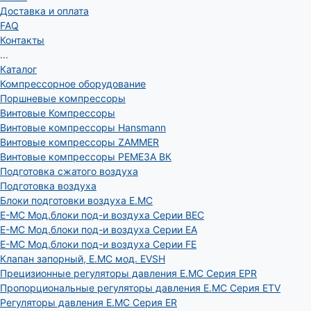
Доставка и оплата
FAQ
Контакты
...
Каталог
Компрессорное оборудование
Поршневые компрессоры
Винтовые Компрессоры
Винтовые компрессоры Hansmann
Винтовые компрессоры ZAMMER
Винтовые компрессоры РЕМЕЗА ВК
Подготовка сжатого воздуха
Подготовка воздуха
Блоки подготовки воздуха E.MC
E-MC Мод.блоки под-и воздуха Серии BEC
E-MC Мод.блоки под-и воздуха Серии EA
E-MC Мод.блоки под-и воздуха Серии FE
Клапан запорный, E.MC мод. EVSH
Прецизионные регуляторы давления E.MC Серия EPR
Пропорциональные регуляторы давления E.MC Серия ETV
Регуляторы давления E.MC Серия ER