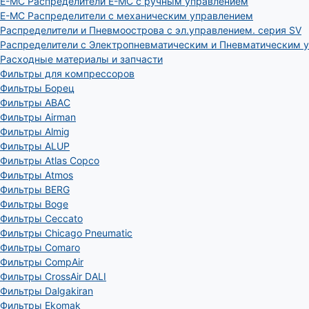
E-MC Распределители E-MC с ручным управлением
E-MC Распределители с механическим управлением
Распределители и Пневмоострова с эл.управлением. серия SV
Распределители с Электропневматическим и Пневматическим 
Расходные материалы и запчасти
Фильтры для компрессоров
Фильтры Борец
Фильтры ABAC
Фильтры Airman
Фильтры Almig
Фильтры ALUP
Фильтры Atlas Copco
Фильтры Atmos
Фильтры BERG
Фильтры Boge
Фильтры Ceccato
Фильтры Chicago Pneumatic
Фильтры Comaro
Фильтры CompAir
Фильтры CrossAir DALI
Фильтры Dalgakiran
Фильтры Ekomak