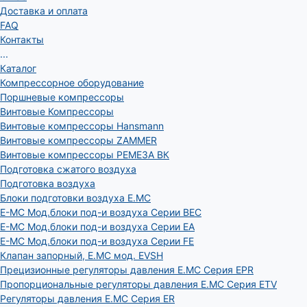
Доставка и оплата
FAQ
Контакты
...
Каталог
Компрессорное оборудование
Поршневые компрессоры
Винтовые Компрессоры
Винтовые компрессоры Hansmann
Винтовые компрессоры ZAMMER
Винтовые компрессоры РЕМЕЗА ВК
Подготовка сжатого воздуха
Подготовка воздуха
Блоки подготовки воздуха E.MC
E-MC Мод.блоки под-и воздуха Серии BEC
E-MC Мод.блоки под-и воздуха Серии EA
E-MC Мод.блоки под-и воздуха Серии FE
Клапан запорный, E.MC мод. EVSH
Прецизионные регуляторы давления E.MC Серия EPR
Пропорциональные регуляторы давления E.MC Серия ETV
Регуляторы давления E.MC Серия ER