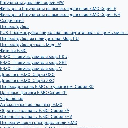
Регуляторы давления серии EIW
Фильтры и Регуляторы на высокое давление E.MC Серия E
Фильтры и Регуляторы на высокое давление E.MC Серия E/H
Соединение
Пневмотрубка
PUS_Пневмотрубка спиральная полиуретановая с прямыми отв
Пневмотрубка из полиуретана. Мод. РU
Пневмотрубка рилсан. Мод. PA
Фитинги E.MC
E-MC. Пневмоглушители мод. PSU
E-MC. Пневмоглушители мод. SET
E-MC. Пневмоглушители мод. V
Дроссель E.MC. Серии QSC
Дроссель E.MC. Серии ZSC
Пневмодроссель E.MC с глушителем. Серия SD
Цанговые фитинги E.MC Серия ZP
Управление
Автоматические клапаны, Е.МС
Обратные клапаны E.MC. Серия EA
Отсечные клапаны E.MC. Серия EHV
Пневматические распределители E.MC