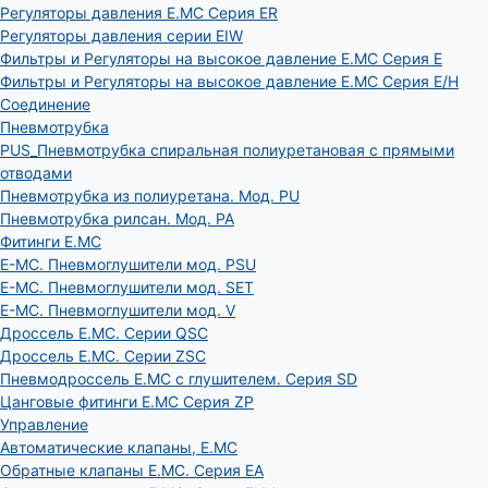
Регуляторы давления E.MC Серия ER
Регуляторы давления серии EIW
Фильтры и Регуляторы на высокое давление E.MC Серия E
Фильтры и Регуляторы на высокое давление E.MC Серия E/H
Соединение
Пневмотрубка
PUS_Пневмотрубка спиральная полиуретановая с прямыми
отводами
Пневмотрубка из полиуретана. Мод. РU
Пневмотрубка рилсан. Мод. PA
Фитинги E.MC
E-MC. Пневмоглушители мод. PSU
E-MC. Пневмоглушители мод. SET
E-MC. Пневмоглушители мод. V
Дроссель E.MC. Серии QSC
Дроссель E.MC. Серии ZSC
Пневмодроссель E.MC с глушителем. Серия SD
Цанговые фитинги E.MC Серия ZP
Управление
Автоматические клапаны, Е.МС
Обратные клапаны E.MC. Серия EA