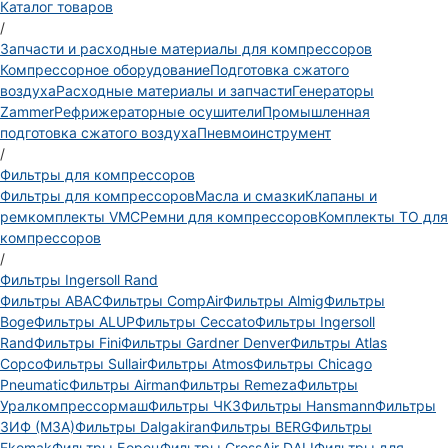
Каталог товаров
/
Запчасти и расходные материалы для компрессоров
Компрессорное оборудование
Подготовка сжатого
воздуха
Расходные материалы и запчасти
Генераторы
Zammer
Рефрижераторные осушители
Промышленная
подготовка сжатого воздуха
Пневмоинструмент
/
Фильтры для компрессоров
Фильтры для компрессоров
Масла и смазки
Клапаны и
ремкомплекты VMC
Ремни для компрессоров
Комплекты ТО для
компрессоров
/
Фильтры Ingersoll Rand
Фильтры ABAC
Фильтры CompAir
Фильтры Almig
Фильтры
Boge
Фильтры ALUP
Фильтры Ceccato
Фильтры Ingersoll
Rand
Фильтры Fini
Фильтры Gardner Denver
Фильтры Atlas
Copco
Фильтры Sullair
Фильтры Atmos
Фильтры Chicago
Pneumatic
Фильтры Airman
Фильтры Remeza
Фильтры
Уралкомпрессормаш
Фильтры ЧКЗ
Фильтры Hansmann
Фильтры
ЗИФ (МЗА)
Фильтры Dalgakiran
Фильтры BERG
Фильтры
Ekomak
Фильтры Борец
Фильтры CrossAir DALI
Фильтры для