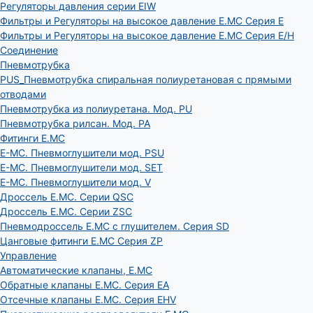
Регуляторы давления серии EIW
Фильтры и Регуляторы на высокое давление E.MC Серия E
Фильтры и Регуляторы на высокое давление E.MC Серия E/H
Соединение
Пневмотрубка
PUS_Пневмотрубка спиральная полиуретановая с прямыми
отводами
Пневмотрубка из полиуретана. Мод. РU
Пневмотрубка рилсан. Мод. PA
Фитинги E.MC
E-MC. Пневмоглушители мод. PSU
E-MC. Пневмоглушители мод. SET
E-MC. Пневмоглушители мод. V
Дроссель E.MC. Серии QSC
Дроссель E.MC. Серии ZSC
Пневмодроссель E.MC с глушителем. Серия SD
Цанговые фитинги E.MC Серия ZP
Управление
Автоматические клапаны, Е.МС
Обратные клапаны E.MC. Серия EA
Отсечные клапаны E.MC. Серия EHV