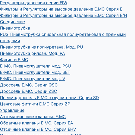
Регуляторы давления серии EIW
Фильтры и Регуляторы на высокое давление E.MC Серия E
Фильтры и Регуляторы на высокое давление E.MC Серия E/H
Соединение
Пневмотрубка
PUS_Пневмотрубка спиральная полиуретановая с прямыми
отводами
Пневмотрубка из полиуретана. Мод. РU
Пневмотрубка рилсан. Мод. PA
Фитинги E.MC
E-MC. Пневмоглушители мод. PSU
E-MC. Пневмоглушители мод. SET
E-MC. Пневмоглушители мод. V
Дроссель E.MC. Серии QSC
Дроссель E.MC. Серии ZSC
Пневмодроссель E.MC с глушителем. Серия SD
Цанговые фитинги E.MC Серия ZP
Управление
Автоматические клапаны, Е.МС
Обратные клапаны E.MC. Серия EA
Отсечные клапаны E.MC. Серия EHV