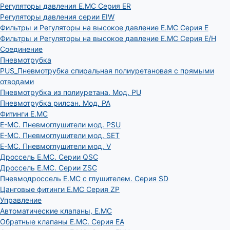
Регуляторы давления E.MC Серия ER
Регуляторы давления серии EIW
Фильтры и Регуляторы на высокое давление E.MC Серия E
Фильтры и Регуляторы на высокое давление E.MC Серия E/H
Соединение
Пневмотрубка
PUS_Пневмотрубка спиральная полиуретановая с прямыми
отводами
Пневмотрубка из полиуретана. Мод. РU
Пневмотрубка рилсан. Мод. PA
Фитинги E.MC
E-MC. Пневмоглушители мод. PSU
E-MC. Пневмоглушители мод. SET
E-MC. Пневмоглушители мод. V
Дроссель E.MC. Серии QSC
Дроссель E.MC. Серии ZSC
Пневмодроссель E.MC с глушителем. Серия SD
Цанговые фитинги E.MC Серия ZP
Управление
Автоматические клапаны, Е.МС
Обратные клапаны E.MC. Серия EA