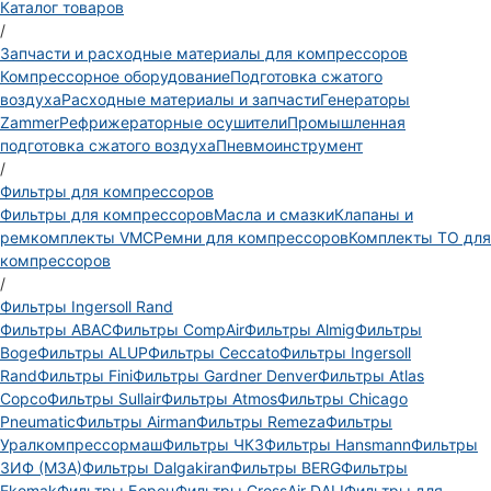
Каталог товаров
/
Запчасти и расходные материалы для компрессоров
Компрессорное оборудование
Подготовка сжатого
воздуха
Расходные материалы и запчасти
Генераторы
Zammer
Рефрижераторные осушители
Промышленная
подготовка сжатого воздуха
Пневмоинструмент
/
Фильтры для компрессоров
Фильтры для компрессоров
Масла и смазки
Клапаны и
ремкомплекты VMC
Ремни для компрессоров
Комплекты ТО для
компрессоров
/
Фильтры Ingersoll Rand
Фильтры ABAC
Фильтры CompAir
Фильтры Almig
Фильтры
Boge
Фильтры ALUP
Фильтры Ceccato
Фильтры Ingersoll
Rand
Фильтры Fini
Фильтры Gardner Denver
Фильтры Atlas
Copco
Фильтры Sullair
Фильтры Atmos
Фильтры Chicago
Pneumatic
Фильтры Airman
Фильтры Remeza
Фильтры
Уралкомпрессормаш
Фильтры ЧКЗ
Фильтры Hansmann
Фильтры
ЗИФ (МЗА)
Фильтры Dalgakiran
Фильтры BERG
Фильтры
Ekomak
Фильтры Борец
Фильтры CrossAir DALI
Фильтры для