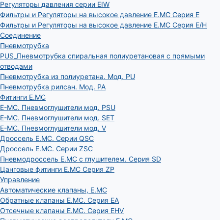
Регуляторы давления серии EIW
Фильтры и Регуляторы на высокое давление E.MC Серия E
Фильтры и Регуляторы на высокое давление E.MC Серия E/H
Соединение
Пневмотрубка
PUS_Пневмотрубка спиральная полиуретановая с прямыми
отводами
Пневмотрубка из полиуретана. Мод. РU
Пневмотрубка рилсан. Мод. PA
Фитинги E.MC
E-MC. Пневмоглушители мод. PSU
E-MC. Пневмоглушители мод. SET
E-MC. Пневмоглушители мод. V
Дроссель E.MC. Серии QSC
Дроссель E.MC. Серии ZSC
Пневмодроссель E.MC с глушителем. Серия SD
Цанговые фитинги E.MC Серия ZP
Управление
Автоматические клапаны, Е.МС
Обратные клапаны E.MC. Серия EA
Отсечные клапаны E.MC. Серия EHV