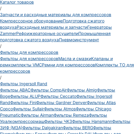
Каталог товаров
/
Запчасти и расходные материалы для компрессоров
Компрессорное оборудование
Подготовка сжатого
воздуха
Расходные материалы и запчасти
Генераторы
Zammer
Рефрижераторные осушители
Промышленная
подготовка сжатого воздуха
Пневмоинструмент
/
Фильтры для компрессоров
Фильтры для компрессоров
Масла и смазки
Клапаны и
ремкомплекты VMC
Ремни для компрессоров
Комплекты ТО для
компрессоров
/
Фильтры Ingersoll Rand
Фильтры ABAC
Фильтры CompAir
Фильтры Almig
Фильтры
Boge
Фильтры ALUP
Фильтры Ceccato
Фильтры Ingersoll
Rand
Фильтры Fini
Фильтры Gardner Denver
Фильтры Atlas
Copco
Фильтры Sullair
Фильтры Atmos
Фильтры Chicago
Pneumatic
Фильтры Airman
Фильтры Remeza
Фильтры
Уралкомпрессормаш
Фильтры ЧКЗ
Фильтры Hansmann
Фильтры
ЗИФ (МЗА)
Фильтры Dalgakiran
Фильтры BERG
Фильтры
Ekomak
Фильтры Борец
Фильтры CrossAir DALI
Фильтры для