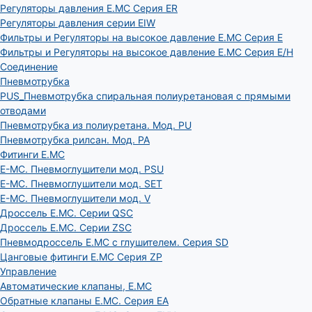
Регуляторы давления E.MC Серия ER
Регуляторы давления серии EIW
Фильтры и Регуляторы на высокое давление E.MC Серия E
Фильтры и Регуляторы на высокое давление E.MC Серия E/H
Соединение
Пневмотрубка
PUS_Пневмотрубка спиральная полиуретановая с прямыми
отводами
Пневмотрубка из полиуретана. Мод. РU
Пневмотрубка рилсан. Мод. PA
Фитинги E.MC
E-MC. Пневмоглушители мод. PSU
E-MC. Пневмоглушители мод. SET
E-MC. Пневмоглушители мод. V
Дроссель E.MC. Серии QSC
Дроссель E.MC. Серии ZSC
Пневмодроссель E.MC с глушителем. Серия SD
Цанговые фитинги E.MC Серия ZP
Управление
Автоматические клапаны, Е.МС
Обратные клапаны E.MC. Серия EA