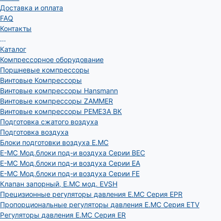
Доставка и оплата
FAQ
Контакты
...
Каталог
Компрессорное оборудование
Поршневые компрессоры
Винтовые Компрессоры
Винтовые компрессоры Hansmann
Винтовые компрессоры ZAMMER
Винтовые компрессоры РЕМЕЗА ВК
Подготовка сжатого воздуха
Подготовка воздуха
Блоки подготовки воздуха E.MC
E-MC Мод.блоки под-и воздуха Серии BEC
E-MC Мод.блоки под-и воздуха Серии EA
E-MC Мод.блоки под-и воздуха Серии FE
Клапан запорный, E.MC мод. EVSH
Прецизионные регуляторы давления E.MC Серия EPR
Пропорциональные регуляторы давления E.MC Серия ETV
Регуляторы давления E.MC Серия ER