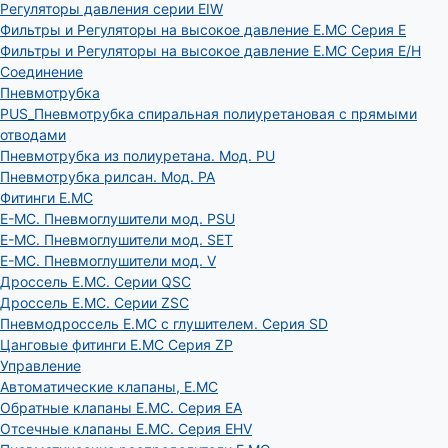
Регуляторы давления серии EIW
Фильтры и Регуляторы на высокое давление E.MC Серия E
Фильтры и Регуляторы на высокое давление E.MC Серия E/H
Соединение
Пневмотрубка
PUS_Пневмотрубка спиральная полиуретановая с прямыми
отводами
Пневмотрубка из полиуретана. Мод. РU
Пневмотрубка рилсан. Мод. PA
Фитинги E.MC
E-MC. Пневмоглушители мод. PSU
E-MC. Пневмоглушители мод. SET
E-MC. Пневмоглушители мод. V
Дроссель E.MC. Серии QSC
Дроссель E.MC. Серии ZSC
Пневмодроссель E.MC с глушителем. Серия SD
Цанговые фитинги E.MC Серия ZP
Управление
Автоматические клапаны, Е.МС
Обратные клапаны E.MC. Серия EA
Отсечные клапаны E.MC. Серия EHV