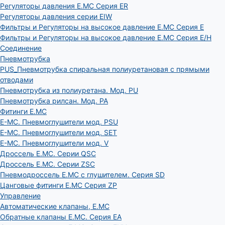
Регуляторы давления E.MC Серия ER
Регуляторы давления серии EIW
Фильтры и Регуляторы на высокое давление E.MC Серия E
Фильтры и Регуляторы на высокое давление E.MC Серия E/H
Соединение
Пневмотрубка
PUS_Пневмотрубка спиральная полиуретановая с прямыми
отводами
Пневмотрубка из полиуретана. Мод. РU
Пневмотрубка рилсан. Мод. PA
Фитинги E.MC
E-MC. Пневмоглушители мод. PSU
E-MC. Пневмоглушители мод. SET
E-MC. Пневмоглушители мод. V
Дроссель E.MC. Серии QSC
Дроссель E.MC. Серии ZSC
Пневмодроссель E.MC с глушителем. Серия SD
Цанговые фитинги E.MC Серия ZP
Управление
Автоматические клапаны, Е.МС
Обратные клапаны E.MC. Серия EA