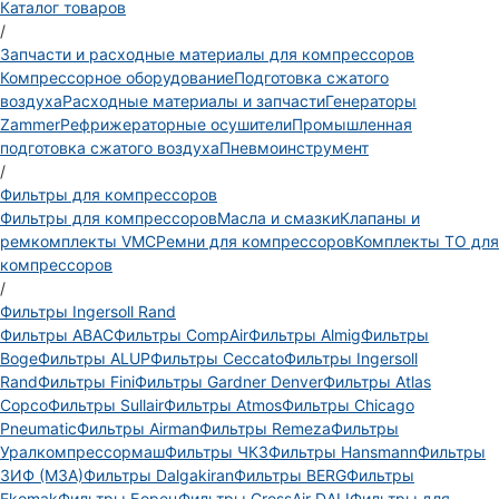
Каталог товаров
/
Запчасти и расходные материалы для компрессоров
Компрессорное оборудование
Подготовка сжатого
воздуха
Расходные материалы и запчасти
Генераторы
Zammer
Рефрижераторные осушители
Промышленная
подготовка сжатого воздуха
Пневмоинструмент
/
Фильтры для компрессоров
Фильтры для компрессоров
Масла и смазки
Клапаны и
ремкомплекты VMC
Ремни для компрессоров
Комплекты ТО для
компрессоров
/
Фильтры Ingersoll Rand
Фильтры ABAC
Фильтры CompAir
Фильтры Almig
Фильтры
Boge
Фильтры ALUP
Фильтры Ceccato
Фильтры Ingersoll
Rand
Фильтры Fini
Фильтры Gardner Denver
Фильтры Atlas
Copco
Фильтры Sullair
Фильтры Atmos
Фильтры Chicago
Pneumatic
Фильтры Airman
Фильтры Remeza
Фильтры
Уралкомпрессормаш
Фильтры ЧКЗ
Фильтры Hansmann
Фильтры
ЗИФ (МЗА)
Фильтры Dalgakiran
Фильтры BERG
Фильтры
Ekomak
Фильтры Борец
Фильтры CrossAir DALI
Фильтры для