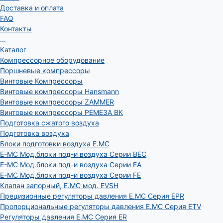
Доставка и оплата
FAQ
Контакты
...
Каталог
Компрессорное оборудование
Поршневые компрессоры
Винтовые Компрессоры
Винтовые компрессоры Hansmann
Винтовые компрессоры ZAMMER
Винтовые компрессоры РЕМЕЗА ВК
Подготовка сжатого воздуха
Подготовка воздуха
Блоки подготовки воздуха E.MC
E-MC Мод.блоки под-и воздуха Серии BEC
E-MC Мод.блоки под-и воздуха Серии EA
E-MC Мод.блоки под-и воздуха Серии FE
Клапан запорный, E.MC мод. EVSH
Прецизионные регуляторы давления E.MC Серия EPR
Пропорциональные регуляторы давления E.MC Серия ETV
Регуляторы давления E.MC Серия ER