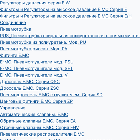
Регуляторы давления серии EIW
Фильтры и Регуляторы на высокое давление E.MC Серия E
Фильтры и Регуляторы на высокое давление E.MC Серия E/H
Соединение
Пневмотрубка
PUS_Пневмотрубка спиральная полиуретановая с прямыми отв
Пневмотрубка из полиуретана. Мод. РU
Пневмотрубка рилсан. Мод. PA
Фитинги E.MC
E-MC. Пневмоглушители мод. PSU
E-MC. Пневмоглушители мод. SET
E-MC. Пневмоглушители мод. V
Дроссель E.MC. Серии QSC
Дроссель E.MC. Серии ZSC
Пневмодроссель E.MC с глушителем. Серия SD
Цанговые фитинги E.MC Серия ZP
Управление
Автоматические клапаны, Е.МС
Обратные клапаны E.MC. Серия EA
Отсечные клапаны E.MC. Серия EHV
Пневматические распределители E.MC