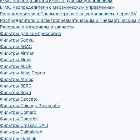
E-MC Распределители E-MC с ручным управлением
E-MC Распределители с механическим управлением
Распределители и Пневмоострова с эл.управлением. серия SV
Распределители с Электропневматическим и Пневматическим 
Расходные материалы и запчасти
Фильтры для компрессоров
Фильтры Борец
Фильтры ABAC
Фильтры Airman
Фильтры Almig
Фильтры ALUP
Фильтры Atlas Copco
Фильтры Atmos
Фильтры BERG
Фильтры Boge
Фильтры Ceccato
Фильтры Chicago Pneumatic
Фильтры Comaro
Фильтры CompAir
Фильтры CrossAir DALI
Фильтры Dalgakiran
Фильтры Ekomak