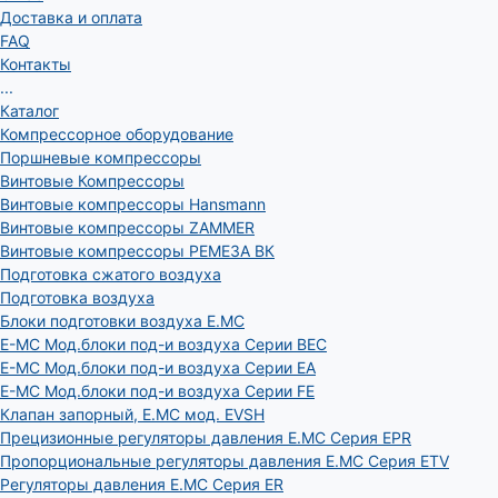
Доставка и оплата
FAQ
Контакты
...
Каталог
Компрессорное оборудование
Поршневые компрессоры
Винтовые Компрессоры
Винтовые компрессоры Hansmann
Винтовые компрессоры ZAMMER
Винтовые компрессоры РЕМЕЗА ВК
Подготовка сжатого воздуха
Подготовка воздуха
Блоки подготовки воздуха E.MC
E-MC Мод.блоки под-и воздуха Серии BEC
E-MC Мод.блоки под-и воздуха Серии EA
E-MC Мод.блоки под-и воздуха Серии FE
Клапан запорный, E.MC мод. EVSH
Прецизионные регуляторы давления E.MC Серия EPR
Пропорциональные регуляторы давления E.MC Серия ETV
Регуляторы давления E.MC Серия ER