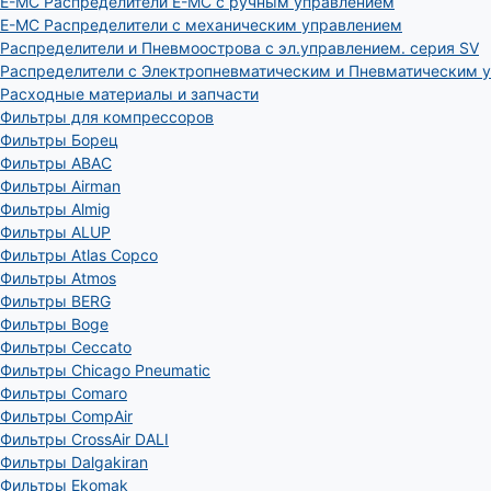
E-MC Распределители E-MC с ручным управлением
E-MC Распределители с механическим управлением
Распределители и Пневмоострова с эл.управлением. серия SV
Распределители с Электропневматическим и Пневматическим 
Расходные материалы и запчасти
Фильтры для компрессоров
Фильтры Борец
Фильтры ABAC
Фильтры Airman
Фильтры Almig
Фильтры ALUP
Фильтры Atlas Copco
Фильтры Atmos
Фильтры BERG
Фильтры Boge
Фильтры Ceccato
Фильтры Chicago Pneumatic
Фильтры Comaro
Фильтры CompAir
Фильтры CrossAir DALI
Фильтры Dalgakiran
Фильтры Ekomak