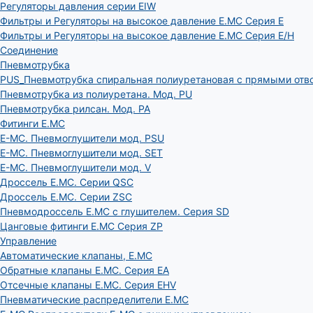
Регуляторы давления серии EIW
Фильтры и Регуляторы на высокое давление E.MC Серия E
Фильтры и Регуляторы на высокое давление E.MC Серия E/H
Соединение
Пневмотрубка
PUS_Пневмотрубка спиральная полиуретановая с прямыми отв
Пневмотрубка из полиуретана. Мод. РU
Пневмотрубка рилсан. Мод. PA
Фитинги E.MC
E-MC. Пневмоглушители мод. PSU
E-MC. Пневмоглушители мод. SET
E-MC. Пневмоглушители мод. V
Дроссель E.MC. Серии QSC
Дроссель E.MC. Серии ZSC
Пневмодроссель E.MC с глушителем. Серия SD
Цанговые фитинги E.MC Серия ZP
Управление
Автоматические клапаны, Е.МС
Обратные клапаны E.MC. Серия EA
Отсечные клапаны E.MC. Серия EHV
Пневматические распределители E.MC