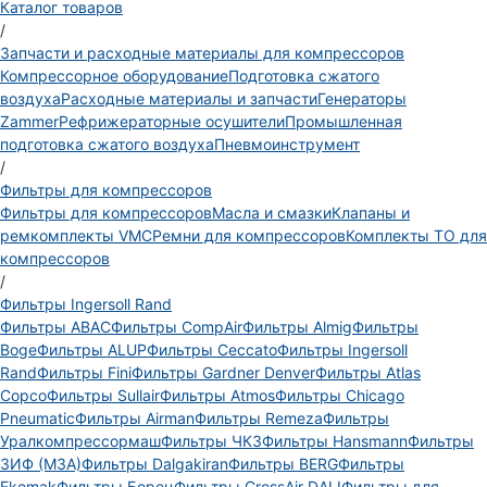
Каталог товаров
/
Запчасти и расходные материалы для компрессоров
Компрессорное оборудование
Подготовка сжатого
воздуха
Расходные материалы и запчасти
Генераторы
Zammer
Рефрижераторные осушители
Промышленная
подготовка сжатого воздуха
Пневмоинструмент
/
Фильтры для компрессоров
Фильтры для компрессоров
Масла и смазки
Клапаны и
ремкомплекты VMC
Ремни для компрессоров
Комплекты ТО для
компрессоров
/
Фильтры Ingersoll Rand
Фильтры ABAC
Фильтры CompAir
Фильтры Almig
Фильтры
Boge
Фильтры ALUP
Фильтры Ceccato
Фильтры Ingersoll
Rand
Фильтры Fini
Фильтры Gardner Denver
Фильтры Atlas
Copco
Фильтры Sullair
Фильтры Atmos
Фильтры Chicago
Pneumatic
Фильтры Airman
Фильтры Remeza
Фильтры
Уралкомпрессормаш
Фильтры ЧКЗ
Фильтры Hansmann
Фильтры
ЗИФ (МЗА)
Фильтры Dalgakiran
Фильтры BERG
Фильтры
Ekomak
Фильтры Борец
Фильтры CrossAir DALI
Фильтры для