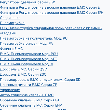
Регуляторы давления серии EIW
Фильтры и Регуляторы на высокое давление E.MC Серия E
Фильтры и Регуляторы на высокое давление E.MC Серия E/H
Соединение
Пневмотрубка
PUS_Пневмотрубка спиральная полиуретановая с прямыми
отводами
Пневмотрубка из полиуретана. Мод. РU
Пневмотрубка рилсан. Мод. PA
Фитинги E.MC
E-MC. Пневмоглушители мод. PSU
E-MC. Пневмоглушители мод. SET
E-MC. Пневмоглушители мод. V
Дроссель E.MC. Серии QSC
Дроссель E.MC. Серии ZSC
Пневмодроссель E.MC с глушителем. Серия SD
Цанговые фитинги E.MC Серия ZP
Управление
Автоматические клапаны, Е.МС
Обратные клапаны E.MC. Серия EA
Отсечные клапаны E.MC. Серия EHV