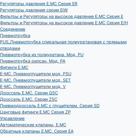
Регуляторы давления E.MC Серия ER
Регуляторы давления серии EIW
Фильтры и Регуляторы на высокое давление E.MC Серия E
Фильтры и Регуляторы на высокое давление E.MC Серия E/H
Соединение
Пневмотрубка
PUS_Пневмотрубка спиральная полиуретановая с прямыми
отводами
Пневмотрубка из полиуретана. Мод. РU
Пневмотрубка рилсан. Мод. PA
Фитинги E.MC
E-MC. Пневмоглушители мод. PSU
E-MC. Пневмоглушители мод. SET
E-MC. Пневмоглушители мод. V
Дроссель E.MC. Серии QSC
Дроссель E.MC. Серии ZSC
Пневмодроссель E.MC с глушителем. Серия SD
Цанговые фитинги E.MC Серия ZP
Управление
Автоматические клапаны, Е.МС
Обратные клапаны E.MC. Серия EA