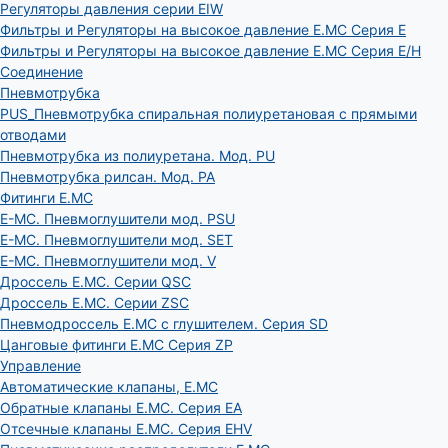
Регуляторы давления серии EIW
Фильтры и Регуляторы на высокое давление E.MC Серия E
Фильтры и Регуляторы на высокое давление E.MC Серия E/H
Соединение
Пневмотрубка
PUS_Пневмотрубка спиральная полиуретановая с прямыми
отводами
Пневмотрубка из полиуретана. Мод. РU
Пневмотрубка рилсан. Мод. PA
Фитинги E.MC
E-MC. Пневмоглушители мод. PSU
E-MC. Пневмоглушители мод. SET
E-MC. Пневмоглушители мод. V
Дроссель E.MC. Серии QSC
Дроссель E.MC. Серии ZSC
Пневмодроссель E.MC с глушителем. Серия SD
Цанговые фитинги E.MC Серия ZP
Управление
Автоматические клапаны, Е.МС
Обратные клапаны E.MC. Серия EA
Отсечные клапаны E.MC. Серия EHV