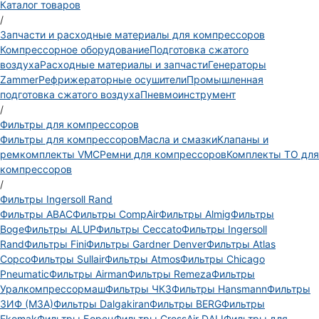
Каталог товаров
/
Запчасти и расходные материалы для компрессоров
Компрессорное оборудование
Подготовка сжатого
воздуха
Расходные материалы и запчасти
Генераторы
Zammer
Рефрижераторные осушители
Промышленная
подготовка сжатого воздуха
Пневмоинструмент
/
Фильтры для компрессоров
Фильтры для компрессоров
Масла и смазки
Клапаны и
ремкомплекты VMC
Ремни для компрессоров
Комплекты ТО для
компрессоров
/
Фильтры Ingersoll Rand
Фильтры ABAC
Фильтры CompAir
Фильтры Almig
Фильтры
Boge
Фильтры ALUP
Фильтры Ceccato
Фильтры Ingersoll
Rand
Фильтры Fini
Фильтры Gardner Denver
Фильтры Atlas
Copco
Фильтры Sullair
Фильтры Atmos
Фильтры Chicago
Pneumatic
Фильтры Airman
Фильтры Remeza
Фильтры
Уралкомпрессормаш
Фильтры ЧКЗ
Фильтры Hansmann
Фильтры
ЗИФ (МЗА)
Фильтры Dalgakiran
Фильтры BERG
Фильтры
Ekomak
Фильтры Борец
Фильтры CrossAir DALI
Фильтры для