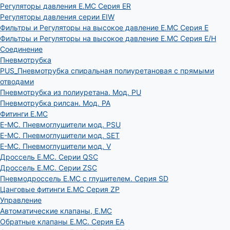
Регуляторы давления E.MC Серия ER
Регуляторы давления серии EIW
Фильтры и Регуляторы на высокое давление E.MC Серия E
Фильтры и Регуляторы на высокое давление E.MC Серия E/H
Соединение
Пневмотрубка
PUS_Пневмотрубка спиральная полиуретановая с прямыми
отводами
Пневмотрубка из полиуретана. Мод. РU
Пневмотрубка рилсан. Мод. PA
Фитинги E.MC
E-MC. Пневмоглушители мод. PSU
E-MC. Пневмоглушители мод. SET
E-MC. Пневмоглушители мод. V
Дроссель E.MC. Серии QSC
Дроссель E.MC. Серии ZSC
Пневмодроссель E.MC с глушителем. Серия SD
Цанговые фитинги E.MC Серия ZP
Управление
Автоматические клапаны, Е.МС
Обратные клапаны E.MC. Серия EA