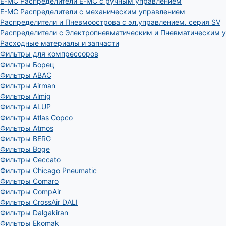
E-MC Распределители E-MC с ручным управлением
E-MC Распределители с механическим управлением
Распределители и Пневмоострова с эл.управлением. серия SV
Распределители с Электропневматическим и Пневматическим 
Расходные материалы и запчасти
Фильтры для компрессоров
Фильтры Борец
Фильтры ABAC
Фильтры Airman
Фильтры Almig
Фильтры ALUP
Фильтры Atlas Copco
Фильтры Atmos
Фильтры BERG
Фильтры Boge
Фильтры Ceccato
Фильтры Chicago Pneumatic
Фильтры Comaro
Фильтры CompAir
Фильтры CrossAir DALI
Фильтры Dalgakiran
Фильтры Ekomak