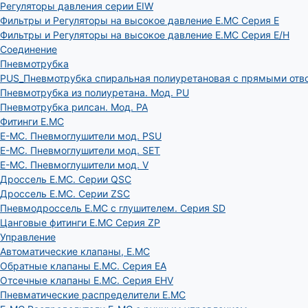
Регуляторы давления серии EIW
Фильтры и Регуляторы на высокое давление E.MC Серия E
Фильтры и Регуляторы на высокое давление E.MC Серия E/H
Соединение
Пневмотрубка
PUS_Пневмотрубка спиральная полиуретановая с прямыми отв
Пневмотрубка из полиуретана. Мод. РU
Пневмотрубка рилсан. Мод. PA
Фитинги E.MC
E-MC. Пневмоглушители мод. PSU
E-MC. Пневмоглушители мод. SET
E-MC. Пневмоглушители мод. V
Дроссель E.MC. Серии QSC
Дроссель E.MC. Серии ZSC
Пневмодроссель E.MC с глушителем. Серия SD
Цанговые фитинги E.MC Серия ZP
Управление
Автоматические клапаны, Е.МС
Обратные клапаны E.MC. Серия EA
Отсечные клапаны E.MC. Серия EHV
Пневматические распределители E.MC