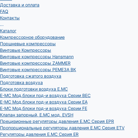
Доставка и оплата
FAQ
Контакты
...
Каталог
Компрессорное оборудование
Поршневые компрессоры
Винтовые Компрессоры
Винтовые компрессоры Hansmann
Винтовые компрессоры ZAMMER
Винтовые компрессоры РЕМЕЗА ВК
Подготовка сжатого воздуха
Подготовка воздуха
Блоки подготовки воздуха E.MC
E-MC Мод.блоки под-и воздуха Серии BEC
E-MC Мод.блоки под-и воздуха Серии EA
E-MC Мод.блоки под-и воздуха Серии FE
Клапан запорный, E.MC мод. EVSH
Прецизионные регуляторы давления E.MC Серия EPR
Пропорциональные регуляторы давления E.MC Серия ETV
Регуляторы давления E.MC Серия ER