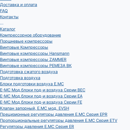
Доставка и оплата
FAQ
Контакты
...
Каталог
Компрессорное оборудование
Поршневые компрессоры
Винтовые Компрессоры
Винтовые компрессоры Hansmann
Винтовые компрессоры ZAMMER
Винтовые компрессоры РЕМЕЗА ВК
Подготовка сжатого воздуха
Подготовка воздуха
Блоки подготовки воздуха E.MC
E-MC Мод.блоки под-и воздуха Серии BEC
E-MC Мод.блоки под-и воздуха Серии EA
E-MC Мод.блоки под-и воздуха Серии FE
Клапан запорный, E.MC мод. EVSH
Прецизионные регуляторы давления E.MC Серия EPR
Пропорциональные регуляторы давления E.MC Серия ETV
Регуляторы давления E.MC Серия ER