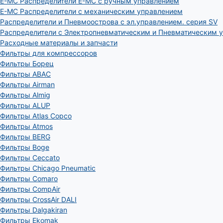
E-MC Распределители E-MC с ручным управлением
E-MC Распределители с механическим управлением
Распределители и Пневмоострова с эл.управлением. серия SV
Распределители с Электропневматическим и Пневматическим 
Расходные материалы и запчасти
Фильтры для компрессоров
Фильтры Борец
Фильтры ABAC
Фильтры Airman
Фильтры Almig
Фильтры ALUP
Фильтры Atlas Copco
Фильтры Atmos
Фильтры BERG
Фильтры Boge
Фильтры Ceccato
Фильтры Chicago Pneumatic
Фильтры Comaro
Фильтры CompAir
Фильтры CrossAir DALI
Фильтры Dalgakiran
Фильтры Ekomak