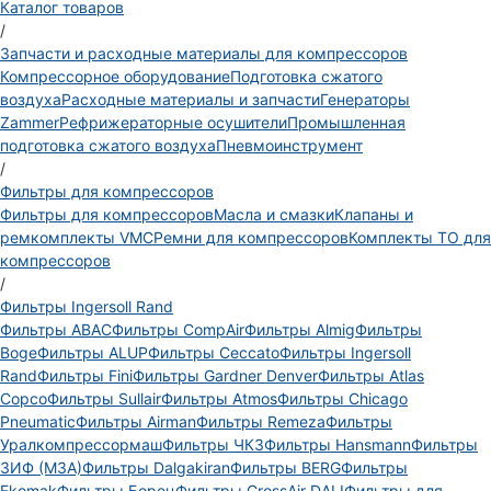
Каталог товаров
/
Запчасти и расходные материалы для компрессоров
Компрессорное оборудование
Подготовка сжатого
воздуха
Расходные материалы и запчасти
Генераторы
Zammer
Рефрижераторные осушители
Промышленная
подготовка сжатого воздуха
Пневмоинструмент
/
Фильтры для компрессоров
Фильтры для компрессоров
Масла и смазки
Клапаны и
ремкомплекты VMC
Ремни для компрессоров
Комплекты ТО для
компрессоров
/
Фильтры Ingersoll Rand
Фильтры ABAC
Фильтры CompAir
Фильтры Almig
Фильтры
Boge
Фильтры ALUP
Фильтры Ceccato
Фильтры Ingersoll
Rand
Фильтры Fini
Фильтры Gardner Denver
Фильтры Atlas
Copco
Фильтры Sullair
Фильтры Atmos
Фильтры Chicago
Pneumatic
Фильтры Airman
Фильтры Remeza
Фильтры
Уралкомпрессормаш
Фильтры ЧКЗ
Фильтры Hansmann
Фильтры
ЗИФ (МЗА)
Фильтры Dalgakiran
Фильтры BERG
Фильтры
Ekomak
Фильтры Борец
Фильтры CrossAir DALI
Фильтры для