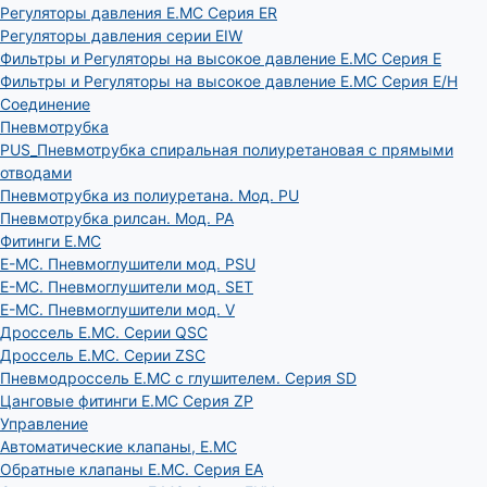
Регуляторы давления E.MC Серия ER
Регуляторы давления серии EIW
Фильтры и Регуляторы на высокое давление E.MC Серия E
Фильтры и Регуляторы на высокое давление E.MC Серия E/H
Соединение
Пневмотрубка
PUS_Пневмотрубка спиральная полиуретановая с прямыми
отводами
Пневмотрубка из полиуретана. Мод. РU
Пневмотрубка рилсан. Мод. PA
Фитинги E.MC
E-MC. Пневмоглушители мод. PSU
E-MC. Пневмоглушители мод. SET
E-MC. Пневмоглушители мод. V
Дроссель E.MC. Серии QSC
Дроссель E.MC. Серии ZSC
Пневмодроссель E.MC с глушителем. Серия SD
Цанговые фитинги E.MC Серия ZP
Управление
Автоматические клапаны, Е.МС
Обратные клапаны E.MC. Серия EA