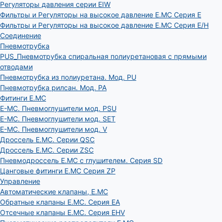
Регуляторы давления серии EIW
Фильтры и Регуляторы на высокое давление E.MC Серия E
Фильтры и Регуляторы на высокое давление E.MC Серия E/H
Соединение
Пневмотрубка
PUS_Пневмотрубка спиральная полиуретановая с прямыми
отводами
Пневмотрубка из полиуретана. Мод. РU
Пневмотрубка рилсан. Мод. PA
Фитинги E.MC
E-MC. Пневмоглушители мод. PSU
E-MC. Пневмоглушители мод. SET
E-MC. Пневмоглушители мод. V
Дроссель E.MC. Серии QSC
Дроссель E.MC. Серии ZSC
Пневмодроссель E.MC с глушителем. Серия SD
Цанговые фитинги E.MC Серия ZP
Управление
Автоматические клапаны, Е.МС
Обратные клапаны E.MC. Серия EA
Отсечные клапаны E.MC. Серия EHV