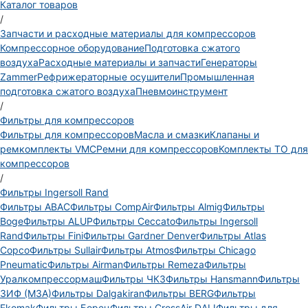
Каталог товаров
/
Запчасти и расходные материалы для компрессоров
Компрессорное оборудование
Подготовка сжатого
воздуха
Расходные материалы и запчасти
Генераторы
Zammer
Рефрижераторные осушители
Промышленная
подготовка сжатого воздуха
Пневмоинструмент
/
Фильтры для компрессоров
Фильтры для компрессоров
Масла и смазки
Клапаны и
ремкомплекты VMC
Ремни для компрессоров
Комплекты ТО для
компрессоров
/
Фильтры Ingersoll Rand
Фильтры ABAC
Фильтры CompAir
Фильтры Almig
Фильтры
Boge
Фильтры ALUP
Фильтры Ceccato
Фильтры Ingersoll
Rand
Фильтры Fini
Фильтры Gardner Denver
Фильтры Atlas
Copco
Фильтры Sullair
Фильтры Atmos
Фильтры Chicago
Pneumatic
Фильтры Airman
Фильтры Remeza
Фильтры
Уралкомпрессормаш
Фильтры ЧКЗ
Фильтры Hansmann
Фильтры
ЗИФ (МЗА)
Фильтры Dalgakiran
Фильтры BERG
Фильтры
Ekomak
Фильтры Борец
Фильтры CrossAir DALI
Фильтры для