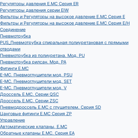
Регуляторы давления E.MC Серия ER
Регуляторы давления серии EIW
Фильтры и Регуляторы на высокое давление E.MC Серия E
Фильтры и Регуляторы на высокое давление E.MC Серия E/H
Соединение
Пневмотрубка
PUS_Пневмотрубка спиральная полиуретановая с прямыми
отводами
Пневмотрубка из полиуретана. Мод. РU
Пневмотрубка рилсан. Мод. PA
Фитинги E.MC
E-MC. Пневмоглушители мод. PSU
E-MC. Пневмоглушители мод. SET
E-MC. Пневмоглушители мод. V
Дроссель E.MC. Серии QSC
Дроссель E.MC. Серии ZSC
Пневмодроссель E.MC с глушителем. Серия SD
Цанговые фитинги E.MC Серия ZP
Управление
Автоматические клапаны, Е.МС
Обратные клапаны E.MC. Серия EA