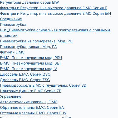
Регуляторы давления серии EIW
Фильтры и Регуляторы на высокое давление E.MC Серия E
Фильтры и Регуляторы на высокое давление E.MC Серия E/H
Соединение
Пневмотрубка
PUS_Пневмотрубка спиральная полиуретановая с прямыми
отводами
Пневмотрубка из полиуретана. Мод. РU
Пневмотрубка рилсан. Мод. PA
Фитинги E.MC
E-MC. Пневмоглушители мод. PSU
E-MC. Пневмоглушители мод. SET
E-MC. Пневмоглушители мод. V
Дроссель E.MC. Серии QSC
Дроссель E.MC. Серии ZSC
Пневмодроссель E.MC с глушителем. Серия SD
Цанговые фитинги E.MC Серия ZP
Управление
Автоматические клапаны, Е.МС
Обратные клапаны E.MC. Серия EA
Отсечные клапаны E.MC. Серия EHV