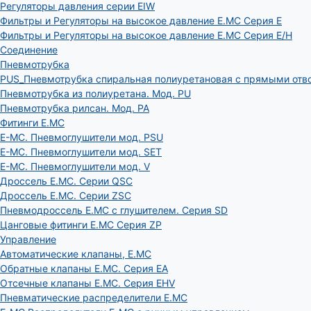
Регуляторы давления серии EIW
Фильтры и Регуляторы на высокое давление E.MC Серия E
Фильтры и Регуляторы на высокое давление E.MC Серия E/H
Соединение
Пневмотрубка
PUS_Пневмотрубка спиральная полиуретановая с прямыми отв
Пневмотрубка из полиуретана. Мод. РU
Пневмотрубка рилсан. Мод. PA
Фитинги E.MC
E-MC. Пневмоглушители мод. PSU
E-MC. Пневмоглушители мод. SET
E-MC. Пневмоглушители мод. V
Дроссель E.MC. Серии QSC
Дроссель E.MC. Серии ZSC
Пневмодроссель E.MC с глушителем. Серия SD
Цанговые фитинги E.MC Серия ZP
Управление
Автоматические клапаны, Е.МС
Обратные клапаны E.MC. Серия EA
Отсечные клапаны E.MC. Серия EHV
Пневматические распределители E.MC