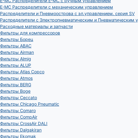
E-MC Распределители E-MC с ручным управлением
E-MC Распределители с механическим управлением
Распределители и Пневмоострова с эл.управлением. серия SV
Распределители с Электропневматическим и Пневматическим 
Расходные материалы и запчасти
Фильтры для компрессоров
Фильтры Борец
Фильтры ABAC
Фильтры Airman
Фильтры Almig
Фильтры ALUP
Фильтры Atlas Copco
Фильтры Atmos
Фильтры BERG
Фильтры Boge
Фильтры Ceccato
Фильтры Chicago Pneumatic
Фильтры Comaro
Фильтры CompAir
Фильтры CrossAir DALI
Фильтры Dalgakiran
Фильтры Ekomak