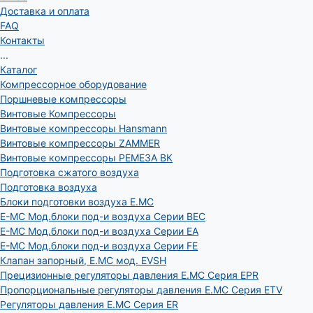
Доставка и оплата
FAQ
Контакты
...
Каталог
Компрессорное оборудование
Поршневые компрессоры
Винтовые Компрессоры
Винтовые компрессоры Hansmann
Винтовые компрессоры ZAMMER
Винтовые компрессоры РЕМЕЗА ВК
Подготовка сжатого воздуха
Подготовка воздуха
Блоки подготовки воздуха E.MC
E-MC Мод.блоки под-и воздуха Серии BEC
E-MC Мод.блоки под-и воздуха Серии EA
E-MC Мод.блоки под-и воздуха Серии FE
Клапан запорный, E.MC мод. EVSH
Прецизионные регуляторы давления E.MC Серия EPR
Пропорциональные регуляторы давления E.MC Серия ETV
Регуляторы давления E.MC Серия ER