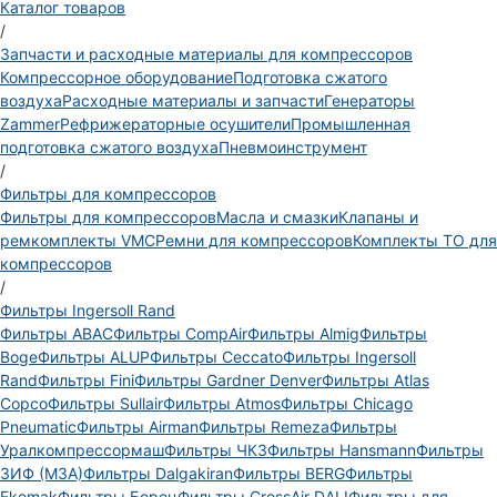
Каталог товаров
/
Запчасти и расходные материалы для компрессоров
Компрессорное оборудование
Подготовка сжатого
воздуха
Расходные материалы и запчасти
Генераторы
Zammer
Рефрижераторные осушители
Промышленная
подготовка сжатого воздуха
Пневмоинструмент
/
Фильтры для компрессоров
Фильтры для компрессоров
Масла и смазки
Клапаны и
ремкомплекты VMC
Ремни для компрессоров
Комплекты ТО для
компрессоров
/
Фильтры Ingersoll Rand
Фильтры ABAC
Фильтры CompAir
Фильтры Almig
Фильтры
Boge
Фильтры ALUP
Фильтры Ceccato
Фильтры Ingersoll
Rand
Фильтры Fini
Фильтры Gardner Denver
Фильтры Atlas
Copco
Фильтры Sullair
Фильтры Atmos
Фильтры Chicago
Pneumatic
Фильтры Airman
Фильтры Remeza
Фильтры
Уралкомпрессормаш
Фильтры ЧКЗ
Фильтры Hansmann
Фильтры
ЗИФ (МЗА)
Фильтры Dalgakiran
Фильтры BERG
Фильтры
Ekomak
Фильтры Борец
Фильтры CrossAir DALI
Фильтры для