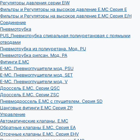
Регуляторы давления серии EIW
Фильтры и Регуляторы на высокое давление E.MC Серия E
Фильтры и Регуляторы на высокое давление E.MC Серия E/H
Соединение
Пневмотрубка
PUS_Пневмотрубка спиральная полиуретановая с прямыми
отводами
Пневмотрубка из полиуретана. Мод. РU
Пневмотрубка рилсан. Мод. PA
Фитинги E.MC
E-MC. Пневмоглушители мод. PSU
E-MC. Пневмоглушители мод. SET
E-MC. Пневмоглушители мод. V
Дроссель E.MC. Серии QSC
Дроссель E.MC. Серии ZSC
Пневмодроссель E.MC с глушителем. Серия SD
Цанговые фитинги E.MC Серия ZP
Управление
Автоматические клапаны, Е.МС
Обратные клапаны E.MC. Серия EA
Отсечные клапаны E.MC. Серия EHV