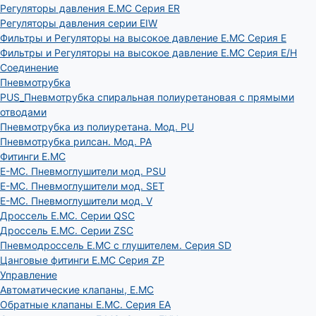
Регуляторы давления E.MC Серия ER
Регуляторы давления серии EIW
Фильтры и Регуляторы на высокое давление E.MC Серия E
Фильтры и Регуляторы на высокое давление E.MC Серия E/H
Соединение
Пневмотрубка
PUS_Пневмотрубка спиральная полиуретановая с прямыми
отводами
Пневмотрубка из полиуретана. Мод. РU
Пневмотрубка рилсан. Мод. PA
Фитинги E.MC
E-MC. Пневмоглушители мод. PSU
E-MC. Пневмоглушители мод. SET
E-MC. Пневмоглушители мод. V
Дроссель E.MC. Серии QSC
Дроссель E.MC. Серии ZSC
Пневмодроссель E.MC с глушителем. Серия SD
Цанговые фитинги E.MC Серия ZP
Управление
Автоматические клапаны, Е.МС
Обратные клапаны E.MC. Серия EA