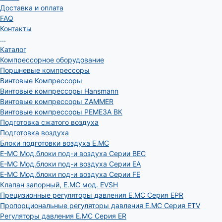
Доставка и оплата
FAQ
Контакты
...
Каталог
Компрессорное оборудование
Поршневые компрессоры
Винтовые Компрессоры
Винтовые компрессоры Hansmann
Винтовые компрессоры ZAMMER
Винтовые компрессоры РЕМЕЗА ВК
Подготовка сжатого воздуха
Подготовка воздуха
Блоки подготовки воздуха E.MC
E-MC Мод.блоки под-и воздуха Серии BEC
E-MC Мод.блоки под-и воздуха Серии EA
E-MC Мод.блоки под-и воздуха Серии FE
Клапан запорный, E.MC мод. EVSH
Прецизионные регуляторы давления E.MC Серия EPR
Пропорциональные регуляторы давления E.MC Серия ETV
Регуляторы давления E.MC Серия ER