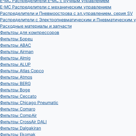
E-MC Распределители E-MC с ручным управлением
E-MC Распределители с механическим управлением
Распределители и Пневмоострова с эл.управлением. серия SV
Распределители с Электропневматическим и Пневматическим 
Расходные материалы и запчасти
Фильтры для компрессоров
Фильтры Борец
Фильтры ABAC
Фильтры Airman
Фильтры Almig
Фильтры ALUP
Фильтры Atlas Copco
Фильтры Atmos
Фильтры BERG
Фильтры Boge
Фильтры Ceccato
Фильтры Chicago Pneumatic
Фильтры Comaro
Фильтры CompAir
Фильтры CrossAir DALI
Фильтры Dalgakiran
Фильтры Ekomak