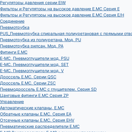
Регуляторы давления серии EIW
Фильтры и Регуляторы на высокое давление E.MC Серия E
Фильтры и Регуляторы на высокое давление E.MC Серия E/H
Соединение
Пневмотрубка
PUS_Пневмотрубка спиральная полиуретановая с прямыми отв
Пневмотрубка из полиуретана. Мод. РU
Пневмотрубка рилсан. Мод. PA
Фитинги E.MC
E-MC. Пневмоглушители мод. PSU
E-MC. Пневмоглушители мод. SET
E-MC. Пневмоглушители мод. V
Дроссель E.MC. Серии QSC
Дроссель E.MC. Серии ZSC
Пневмодроссель E.MC с глушителем. Серия SD
Цанговые фитинги E.MC Серия ZP
Управление
Автоматические клапаны, Е.МС
Обратные клапаны E.MC. Серия EA
Отсечные клапаны E.MC. Серия EHV
Пневматические распределители E.MC