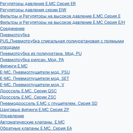
Регуляторы давления E.MC Серия ER
Регуляторы давления серии EIW
Фильтры и Регуляторы на высокое давление E.MC Серия E
Фильтры и Регуляторы на высокое давление E.MC Серия E/H
Соединение
Пневмотрубка
PUS_Пневмотрубка спиральная полиуретановая с прямыми
отводами
Пневмотрубка из полиуретана. Мод. РU
Пневмотрубка рилсан. Мод. PA
Фитинги E.MC
E-MC. Пневмоглушители мод. PSU
E-MC. Пневмоглушители мод. SET
E-MC. Пневмоглушители мод. V
Дроссель E.MC. Серии QSC
Дроссель E.MC. Серии ZSC
Пневмодроссель E.MC с глушителем. Серия SD
Цанговые фитинги E.MC Серия ZP
Управление
Автоматические клапаны, Е.МС
Обратные клапаны E.MC. Серия EA