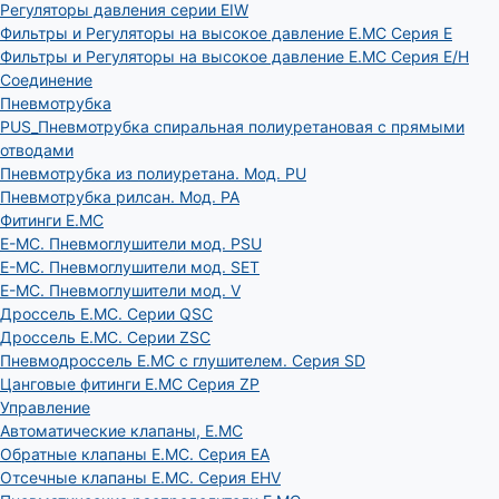
Регуляторы давления серии EIW
Фильтры и Регуляторы на высокое давление E.MC Серия E
Фильтры и Регуляторы на высокое давление E.MC Серия E/H
Соединение
Пневмотрубка
PUS_Пневмотрубка спиральная полиуретановая с прямыми
отводами
Пневмотрубка из полиуретана. Мод. РU
Пневмотрубка рилсан. Мод. PA
Фитинги E.MC
E-MC. Пневмоглушители мод. PSU
E-MC. Пневмоглушители мод. SET
E-MC. Пневмоглушители мод. V
Дроссель E.MC. Серии QSC
Дроссель E.MC. Серии ZSC
Пневмодроссель E.MC с глушителем. Серия SD
Цанговые фитинги E.MC Серия ZP
Управление
Автоматические клапаны, Е.МС
Обратные клапаны E.MC. Серия EA
Отсечные клапаны E.MC. Серия EHV