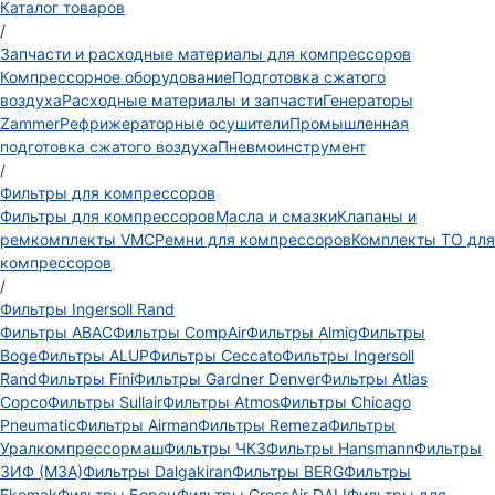
Каталог товаров
/
Запчасти и расходные материалы для компрессоров
Компрессорное оборудование
Подготовка сжатого
воздуха
Расходные материалы и запчасти
Генераторы
Zammer
Рефрижераторные осушители
Промышленная
подготовка сжатого воздуха
Пневмоинструмент
/
Фильтры для компрессоров
Фильтры для компрессоров
Масла и смазки
Клапаны и
ремкомплекты VMC
Ремни для компрессоров
Комплекты ТО для
компрессоров
/
Фильтры Ingersoll Rand
Фильтры ABAC
Фильтры CompAir
Фильтры Almig
Фильтры
Boge
Фильтры ALUP
Фильтры Ceccato
Фильтры Ingersoll
Rand
Фильтры Fini
Фильтры Gardner Denver
Фильтры Atlas
Copco
Фильтры Sullair
Фильтры Atmos
Фильтры Chicago
Pneumatic
Фильтры Airman
Фильтры Remeza
Фильтры
Уралкомпрессормаш
Фильтры ЧКЗ
Фильтры Hansmann
Фильтры
ЗИФ (МЗА)
Фильтры Dalgakiran
Фильтры BERG
Фильтры
Ekomak
Фильтры Борец
Фильтры CrossAir DALI
Фильтры для