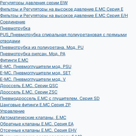
Регуляторы давления серии EIW
Фильтры и Регуляторы на высокое давление E.MC Серия E
Фильтры и Регуляторы на высокое давление E.MC Серия E/H
Соединение
Пневмотрубка
PUS_Пневмотрубка спиральная полиуретановая с прямыми
отводами
Пневмотрубка из полиуретана. Мод. РU
Пневмотрубка рилсан. Мод. PA
Фитинги E.MC
E-MC. Пневмоглушители мод. PSU
E-MC. Пневмоглушители мод. SET
E-MC. Пневмоглушители мод. V
Дроссель E.MC. Серии QSC
Дроссель E.MC. Серии ZSC
Пневмодроссель E.MC с глушителем. Серия SD
Цанговые фитинги E.MC Серия ZP
Управление
Автоматические клапаны, Е.МС
Обратные клапаны E.MC. Серия EA
Отсечные клапаны E.MC. Серия EHV