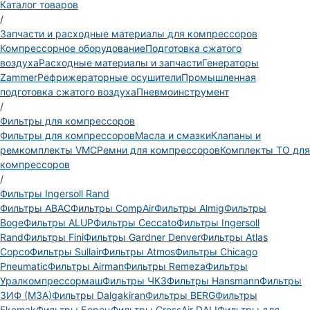
Каталог товаров
/
Запчасти и расходные материалы для компрессоров
Компрессорное оборудование
Подготовка сжатого
воздуха
Расходные материалы и запчасти
Генераторы
Zammer
Рефрижераторные осушители
Промышленная
подготовка сжатого воздуха
Пневмоинструмент
/
Фильтры для компрессоров
Фильтры для компрессоров
Масла и смазки
Клапаны и
ремкомплекты VMC
Ремни для компрессоров
Комплекты ТО для
компрессоров
/
Фильтры Ingersoll Rand
Фильтры ABAC
Фильтры CompAir
Фильтры Almig
Фильтры
Boge
Фильтры ALUP
Фильтры Ceccato
Фильтры Ingersoll
Rand
Фильтры Fini
Фильтры Gardner Denver
Фильтры Atlas
Copco
Фильтры Sullair
Фильтры Atmos
Фильтры Chicago
Pneumatic
Фильтры Airman
Фильтры Remeza
Фильтры
Уралкомпрессормаш
Фильтры ЧКЗ
Фильтры Hansmann
Фильтры
ЗИФ (МЗА)
Фильтры Dalgakiran
Фильтры BERG
Фильтры
Ekomak
Фильтры Борец
Фильтры CrossAir DALI
Фильтры для