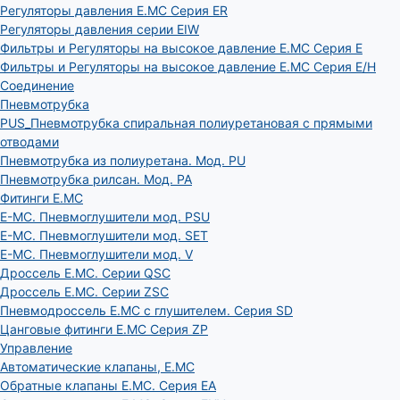
Регуляторы давления E.MC Серия ER
Регуляторы давления серии EIW
Фильтры и Регуляторы на высокое давление E.MC Серия E
Фильтры и Регуляторы на высокое давление E.MC Серия E/H
Соединение
Пневмотрубка
PUS_Пневмотрубка спиральная полиуретановая с прямыми
отводами
Пневмотрубка из полиуретана. Мод. РU
Пневмотрубка рилсан. Мод. PA
Фитинги E.MC
E-MC. Пневмоглушители мод. PSU
E-MC. Пневмоглушители мод. SET
E-MC. Пневмоглушители мод. V
Дроссель E.MC. Серии QSC
Дроссель E.MC. Серии ZSC
Пневмодроссель E.MC с глушителем. Серия SD
Цанговые фитинги E.MC Серия ZP
Управление
Автоматические клапаны, Е.МС
Обратные клапаны E.MC. Серия EA