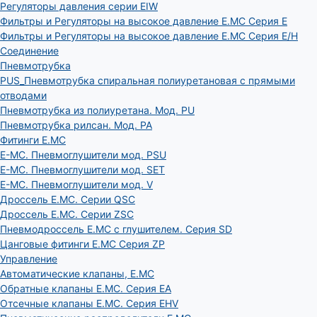
Регуляторы давления серии EIW
Фильтры и Регуляторы на высокое давление E.MC Серия E
Фильтры и Регуляторы на высокое давление E.MC Серия E/H
Соединение
Пневмотрубка
PUS_Пневмотрубка спиральная полиуретановая с прямыми
отводами
Пневмотрубка из полиуретана. Мод. РU
Пневмотрубка рилсан. Мод. PA
Фитинги E.MC
E-MC. Пневмоглушители мод. PSU
E-MC. Пневмоглушители мод. SET
E-MC. Пневмоглушители мод. V
Дроссель E.MC. Серии QSC
Дроссель E.MC. Серии ZSC
Пневмодроссель E.MC с глушителем. Серия SD
Цанговые фитинги E.MC Серия ZP
Управление
Автоматические клапаны, Е.МС
Обратные клапаны E.MC. Серия EA
Отсечные клапаны E.MC. Серия EHV