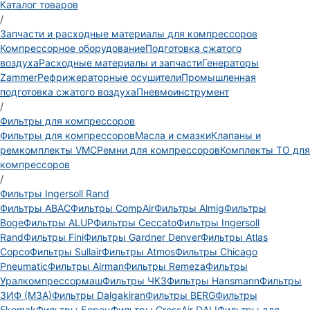
Каталог товаров
/
Запчасти и расходные материалы для компрессоров
Компрессорное оборудование
Подготовка сжатого
воздуха
Расходные материалы и запчасти
Генераторы
Zammer
Рефрижераторные осушители
Промышленная
подготовка сжатого воздуха
Пневмоинструмент
/
Фильтры для компрессоров
Фильтры для компрессоров
Масла и смазки
Клапаны и
ремкомплекты VMC
Ремни для компрессоров
Комплекты ТО для
компрессоров
/
Фильтры Ingersoll Rand
Фильтры ABAC
Фильтры CompAir
Фильтры Almig
Фильтры
Boge
Фильтры ALUP
Фильтры Ceccato
Фильтры Ingersoll
Rand
Фильтры Fini
Фильтры Gardner Denver
Фильтры Atlas
Copco
Фильтры Sullair
Фильтры Atmos
Фильтры Chicago
Pneumatic
Фильтры Airman
Фильтры Remeza
Фильтры
Уралкомпрессормаш
Фильтры ЧКЗ
Фильтры Hansmann
Фильтры
ЗИФ (МЗА)
Фильтры Dalgakiran
Фильтры BERG
Фильтры
Ekomak
Фильтры Борец
Фильтры CrossAir DALI
Фильтры для