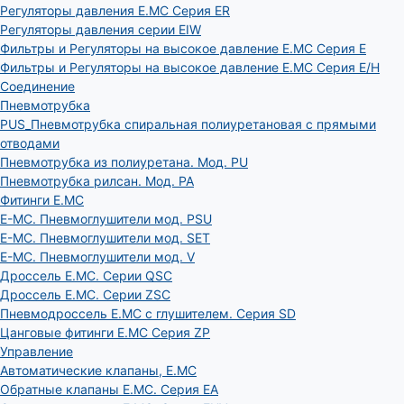
Регуляторы давления E.MC Серия ER
Регуляторы давления серии EIW
Фильтры и Регуляторы на высокое давление E.MC Серия E
Фильтры и Регуляторы на высокое давление E.MC Серия E/H
Соединение
Пневмотрубка
PUS_Пневмотрубка спиральная полиуретановая с прямыми
отводами
Пневмотрубка из полиуретана. Мод. РU
Пневмотрубка рилсан. Мод. PA
Фитинги E.MC
E-MC. Пневмоглушители мод. PSU
E-MC. Пневмоглушители мод. SET
E-MC. Пневмоглушители мод. V
Дроссель E.MC. Серии QSC
Дроссель E.MC. Серии ZSC
Пневмодроссель E.MC с глушителем. Серия SD
Цанговые фитинги E.MC Серия ZP
Управление
Автоматические клапаны, Е.МС
Обратные клапаны E.MC. Серия EA