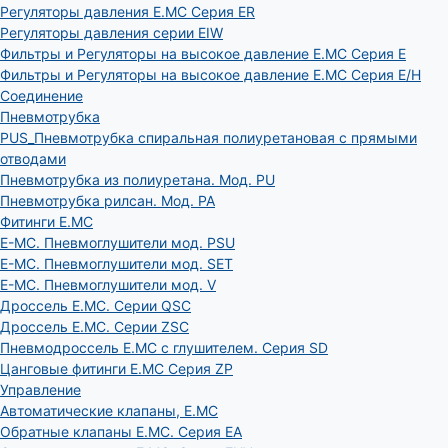
Регуляторы давления E.MC Серия ER
Регуляторы давления серии EIW
Фильтры и Регуляторы на высокое давление E.MC Серия E
Фильтры и Регуляторы на высокое давление E.MC Серия E/H
Соединение
Пневмотрубка
PUS_Пневмотрубка спиральная полиуретановая с прямыми
отводами
Пневмотрубка из полиуретана. Мод. РU
Пневмотрубка рилсан. Мод. PA
Фитинги E.MC
E-MC. Пневмоглушители мод. PSU
E-MC. Пневмоглушители мод. SET
E-MC. Пневмоглушители мод. V
Дроссель E.MC. Серии QSC
Дроссель E.MC. Серии ZSC
Пневмодроссель E.MC с глушителем. Серия SD
Цанговые фитинги E.MC Серия ZP
Управление
Автоматические клапаны, Е.МС
Обратные клапаны E.MC. Серия EA