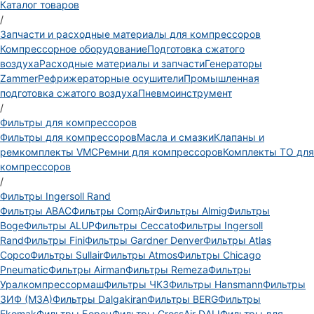
Каталог товаров
/
Запчасти и расходные материалы для компрессоров
Компрессорное оборудование
Подготовка сжатого
воздуха
Расходные материалы и запчасти
Генераторы
Zammer
Рефрижераторные осушители
Промышленная
подготовка сжатого воздуха
Пневмоинструмент
/
Фильтры для компрессоров
Фильтры для компрессоров
Масла и смазки
Клапаны и
ремкомплекты VMC
Ремни для компрессоров
Комплекты ТО для
компрессоров
/
Фильтры Ingersoll Rand
Фильтры ABAC
Фильтры CompAir
Фильтры Almig
Фильтры
Boge
Фильтры ALUP
Фильтры Ceccato
Фильтры Ingersoll
Rand
Фильтры Fini
Фильтры Gardner Denver
Фильтры Atlas
Copco
Фильтры Sullair
Фильтры Atmos
Фильтры Chicago
Pneumatic
Фильтры Airman
Фильтры Remeza
Фильтры
Уралкомпрессормаш
Фильтры ЧКЗ
Фильтры Hansmann
Фильтры
ЗИФ (МЗА)
Фильтры Dalgakiran
Фильтры BERG
Фильтры
Ekomak
Фильтры Борец
Фильтры CrossAir DALI
Фильтры для