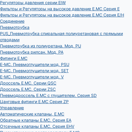
Регуляторы давления серии EIW
Фильтры и Регуляторы на высокое давление E.MC Серия E
Фильтры и Регуляторы на высокое давление E.MC Серия E/H
Соединение
Пневмотрубка
PUS_Пневмотрубка спиральная полиуретановая с прямыми
отводами
Пневмотрубка из полиуретана. Мод. РU
Пневмотрубка рилсан. Мод. PA
Фитинги E.MC
E-MC. Пневмоглушители мод. PSU
E-MC. Пневмоглушители мод. SET
E-MC. Пневмоглушители мод. V
Дроссель E.MC. Серии QSC
Дроссель E.MC. Серии ZSC
Пневмодроссель E.MC с глушителем. Серия SD
Цанговые фитинги E.MC Серия ZP
Управление
Автоматические клапаны, Е.МС
Обратные клапаны E.MC. Серия EA
Отсечные клапаны E.MC. Серия EHV