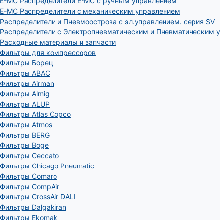
E-MC Распределители E-MC с ручным управлением
E-MC Распределители с механическим управлением
Распределители и Пневмоострова с эл.управлением. серия SV
Распределители с Электропневматическим и Пневматическим 
Расходные материалы и запчасти
Фильтры для компрессоров
Фильтры Борец
Фильтры ABAC
Фильтры Airman
Фильтры Almig
Фильтры ALUP
Фильтры Atlas Copco
Фильтры Atmos
Фильтры BERG
Фильтры Boge
Фильтры Ceccato
Фильтры Chicago Pneumatic
Фильтры Comaro
Фильтры CompAir
Фильтры CrossAir DALI
Фильтры Dalgakiran
Фильтры Ekomak