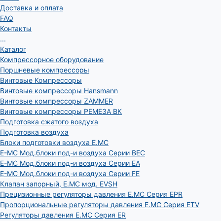
Доставка и оплата
FAQ
Контакты
...
Каталог
Компрессорное оборудование
Поршневые компрессоры
Винтовые Компрессоры
Винтовые компрессоры Hansmann
Винтовые компрессоры ZAMMER
Винтовые компрессоры РЕМЕЗА ВК
Подготовка сжатого воздуха
Подготовка воздуха
Блоки подготовки воздуха E.MC
E-MC Мод.блоки под-и воздуха Серии BEC
E-MC Мод.блоки под-и воздуха Серии EA
E-MC Мод.блоки под-и воздуха Серии FE
Клапан запорный, E.MC мод. EVSH
Прецизионные регуляторы давления E.MC Серия EPR
Пропорциональные регуляторы давления E.MC Серия ETV
Регуляторы давления E.MC Серия ER