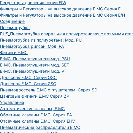
Регуляторы давления серии EIW
Фильтры и Регуляторы на высокое давление E.MC Серия E
Фильтры и Регуляторы на высокое давление E.MC Серия E/H
Соединение
Пневмотрубка
PUS_Пневмотрубка спиральная полиуретановая с прямыми отв
Пневмотрубка из полиуретана. Мод. РU
Пневмотрубка рилсан. Мод. PA
Фитинги E.MC
E-MC. Пневмоглушители мод. PSU
E-MC. Пневмоглушители мод. SET
E-MC. Пневмоглушители мод. V
Дроссель E.MC. Серии QSC
Дроссель E.MC. Серии ZSC
Пневмодроссель E.MC с глушителем. Серия SD
Цанговые фитинги E.MC Серия ZP
Управление
Автоматические клапаны, Е.МС
Обратные клапаны E.MC. Серия EA
Отсечные клапаны E.MC. Серия EHV
Пневматические распределители E.MC