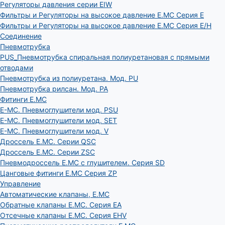
Регуляторы давления серии EIW
Фильтры и Регуляторы на высокое давление E.MC Серия E
Фильтры и Регуляторы на высокое давление E.MC Серия E/H
Соединение
Пневмотрубка
PUS_Пневмотрубка спиральная полиуретановая с прямыми
отводами
Пневмотрубка из полиуретана. Мод. РU
Пневмотрубка рилсан. Мод. PA
Фитинги E.MC
E-MC. Пневмоглушители мод. PSU
E-MC. Пневмоглушители мод. SET
E-MC. Пневмоглушители мод. V
Дроссель E.MC. Серии QSC
Дроссель E.MC. Серии ZSC
Пневмодроссель E.MC с глушителем. Серия SD
Цанговые фитинги E.MC Серия ZP
Управление
Автоматические клапаны, Е.МС
Обратные клапаны E.MC. Серия EA
Отсечные клапаны E.MC. Серия EHV