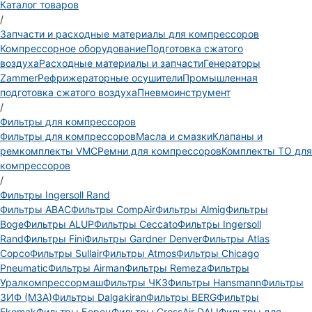
Каталог товаров
/
Запчасти и расходные материалы для компрессоров
Компрессорное оборудование
Подготовка сжатого
воздуха
Расходные материалы и запчасти
Генераторы
Zammer
Рефрижераторные осушители
Промышленная
подготовка сжатого воздуха
Пневмоинструмент
/
Фильтры для компрессоров
Фильтры для компрессоров
Масла и смазки
Клапаны и
ремкомплекты VMC
Ремни для компрессоров
Комплекты ТО для
компрессоров
/
Фильтры Ingersoll Rand
Фильтры ABAC
Фильтры CompAir
Фильтры Almig
Фильтры
Boge
Фильтры ALUP
Фильтры Ceccato
Фильтры Ingersoll
Rand
Фильтры Fini
Фильтры Gardner Denver
Фильтры Atlas
Copco
Фильтры Sullair
Фильтры Atmos
Фильтры Chicago
Pneumatic
Фильтры Airman
Фильтры Remeza
Фильтры
Уралкомпрессормаш
Фильтры ЧКЗ
Фильтры Hansmann
Фильтры
ЗИФ (МЗА)
Фильтры Dalgakiran
Фильтры BERG
Фильтры
Ekomak
Фильтры Борец
Фильтры CrossAir DALI
Фильтры для