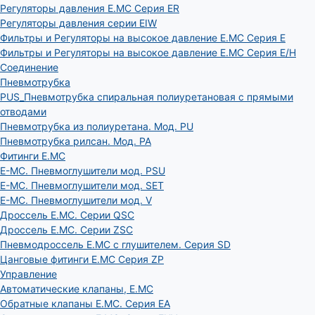
Регуляторы давления E.MC Серия ER
Регуляторы давления серии EIW
Фильтры и Регуляторы на высокое давление E.MC Серия E
Фильтры и Регуляторы на высокое давление E.MC Серия E/H
Соединение
Пневмотрубка
PUS_Пневмотрубка спиральная полиуретановая с прямыми
отводами
Пневмотрубка из полиуретана. Мод. РU
Пневмотрубка рилсан. Мод. PA
Фитинги E.MC
E-MC. Пневмоглушители мод. PSU
E-MC. Пневмоглушители мод. SET
E-MC. Пневмоглушители мод. V
Дроссель E.MC. Серии QSC
Дроссель E.MC. Серии ZSC
Пневмодроссель E.MC с глушителем. Серия SD
Цанговые фитинги E.MC Серия ZP
Управление
Автоматические клапаны, Е.МС
Обратные клапаны E.MC. Серия EA