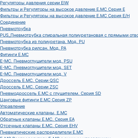
Регуляторы давления серии EIW
Фильтры и Регуляторы на высокое давление E.MC Серия E
Фильтры и Регуляторы на высокое давление E.MC Серия E/H
Соединение
Пневмотрубка
PUS_Пневмотрубка спиральная полиуретановая с прямыми отв
Пневмотрубка из полиуретана. Мод. РU
Пневмотрубка рилсан. Мод. PA
Фитинги E.MC
E-MC. Пневмоглушители мод. PSU
E-MC. Пневмоглушители мод. SET
E-MC. Пневмоглушители мод. V
Дроссель E.MC. Серии QSC
Дроссель E.MC. Серии ZSC
Пневмодроссель E.MC с глушителем. Серия SD
Цанговые фитинги E.MC Серия ZP
Управление
Автоматические клапаны, Е.МС
Обратные клапаны E.MC. Серия EA
Отсечные клапаны E.MC. Серия EHV
Пневматические распределители E.MC