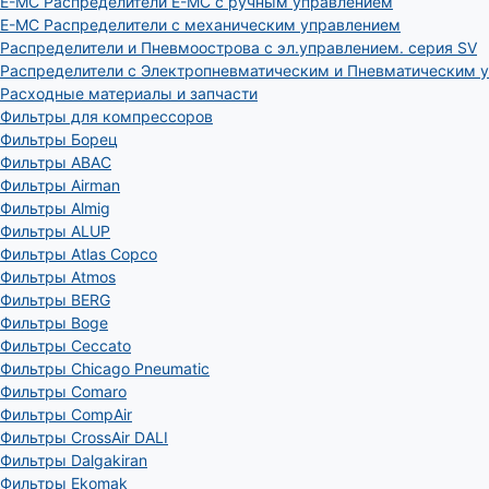
E-MC Распределители E-MC с ручным управлением
E-MC Распределители с механическим управлением
Распределители и Пневмоострова с эл.управлением. серия SV
Распределители с Электропневматическим и Пневматическим 
Расходные материалы и запчасти
Фильтры для компрессоров
Фильтры Борец
Фильтры ABAC
Фильтры Airman
Фильтры Almig
Фильтры ALUP
Фильтры Atlas Copco
Фильтры Atmos
Фильтры BERG
Фильтры Boge
Фильтры Ceccato
Фильтры Chicago Pneumatic
Фильтры Comaro
Фильтры CompAir
Фильтры CrossAir DALI
Фильтры Dalgakiran
Фильтры Ekomak