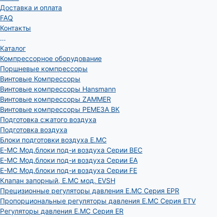
Доставка и оплата
FAQ
Контакты
...
Каталог
Компрессорное оборудование
Поршневые компрессоры
Винтовые Компрессоры
Винтовые компрессоры Hansmann
Винтовые компрессоры ZAMMER
Винтовые компрессоры РЕМЕЗА ВК
Подготовка сжатого воздуха
Подготовка воздуха
Блоки подготовки воздуха E.MC
E-MC Мод.блоки под-и воздуха Серии BEC
E-MC Мод.блоки под-и воздуха Серии EA
E-MC Мод.блоки под-и воздуха Серии FE
Клапан запорный, E.MC мод. EVSH
Прецизионные регуляторы давления E.MC Серия EPR
Пропорциональные регуляторы давления E.MC Серия ETV
Регуляторы давления E.MC Серия ER