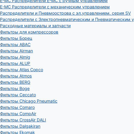
E-MC Распределители E-MC с ручным управлением
E-MC Распределители с механическим управлением
Распределители и Пневмоострова с эл.управлением. серия SV
Распределители с Электропневматическим и Пневматическим 
Расходные материалы и запчасти
Фильтры для компрессоров
Фильтры Борец
Фильтры ABAC
Фильтры Airman
Фильтры Almig
Фильтры ALUP
Фильтры Atlas Copco
Фильтры Atmos
Фильтры BERG
Фильтры Boge
Фильтры Ceccato
Фильтры Chicago Pneumatic
Фильтры Comaro
Фильтры CompAir
Фильтры CrossAir DALI
Фильтры Dalgakiran
Фильтры Ekomak