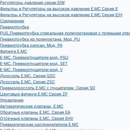
Регуляторы давления серии EIW
Фильтры и Регуляторы на высокое давление E.MC Серия E
Фильтры и Регуляторы на высокое давление E.MC Серия E/H
Соединение
Пневмотрубка
PUS_Пневмотрубка спиральная полиуретановая с прямыми отв
Пневмотрубка из полиуретана. Мод. РU
Пневмотрубка рилсан. Мод. PA
Фитинги E.MC
E-MC. Пневмоглушители мод. PSU
E-MC. Пневмоглушители мод. SET
E-MC. Пневмоглушители мод. V
Дроссель E.MC. Серии QSC
Дроссель E.MC. Серии ZSC
Пневмодроссель E.MC с глушителем. Серия SD
Цанговые фитинги E.MC Серия ZP
Управление
Автоматические клапаны, Е.МС
Обратные клапаны E.MC. Серия EA
Отсечные клапаны E.MC. Серия EHV
Пневматические распределители E.MC