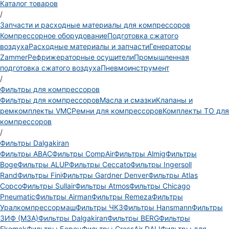
Каталог товаров
/
Запчасти и расходные материалы для компрессоров
Компрессорное оборудование
Подготовка сжатого
воздуха
Расходные материалы и запчасти
Генераторы
Zammer
Рефрижераторные осушители
Промышленная
подготовка сжатого воздуха
Пневмоинструмент
/
Фильтры для компрессоров
Фильтры для компрессоров
Масла и смазки
Клапаны и
ремкомплекты VMC
Ремни для компрессоров
Комплекты ТО для
компрессоров
/
Фильтры Dalgakiran
Фильтры ABAC
Фильтры CompAir
Фильтры Almig
Фильтры
Boge
Фильтры ALUP
Фильтры Ceccato
Фильтры Ingersoll
Rand
Фильтры Fini
Фильтры Gardner Denver
Фильтры Atlas
Copco
Фильтры Sullair
Фильтры Atmos
Фильтры Chicago
Pneumatic
Фильтры Airman
Фильтры Remeza
Фильтры
Уралкомпрессормаш
Фильтры ЧКЗ
Фильтры Hansmann
Фильтры
ЗИФ (МЗА)
Фильтры Dalgakiran
Фильтры BERG
Фильтры
Ekomak
Фильтры Борец
Фильтры CrossAir DALI
Фильтры для