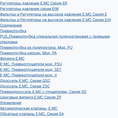
Регуляторы давления E.MC Серия ER
Регуляторы давления серии EIW
Фильтры и Регуляторы на высокое давление E.MC Серия E
Фильтры и Регуляторы на высокое давление E.MC Серия E/H
Соединение
Пневмотрубка
PUS_Пневмотрубка спиральная полиуретановая с прямыми
отводами
Пневмотрубка из полиуретана. Мод. РU
Пневмотрубка рилсан. Мод. PA
Фитинги E.MC
E-MC. Пневмоглушители мод. PSU
E-MC. Пневмоглушители мод. SET
E-MC. Пневмоглушители мод. V
Дроссель E.MC. Серии QSC
Дроссель E.MC. Серии ZSC
Пневмодроссель E.MC с глушителем. Серия SD
Цанговые фитинги E.MC Серия ZP
Управление
Автоматические клапаны, Е.МС
Обратные клапаны E.MC. Серия EA