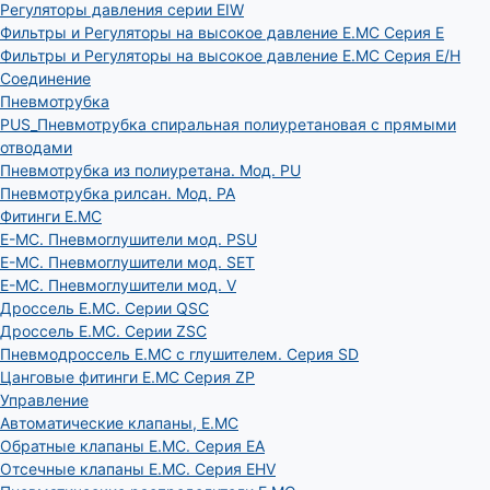
Регуляторы давления серии EIW
Фильтры и Регуляторы на высокое давление E.MC Серия E
Фильтры и Регуляторы на высокое давление E.MC Серия E/H
Соединение
Пневмотрубка
PUS_Пневмотрубка спиральная полиуретановая с прямыми
отводами
Пневмотрубка из полиуретана. Мод. РU
Пневмотрубка рилсан. Мод. PA
Фитинги E.MC
E-MC. Пневмоглушители мод. PSU
E-MC. Пневмоглушители мод. SET
E-MC. Пневмоглушители мод. V
Дроссель E.MC. Серии QSC
Дроссель E.MC. Серии ZSC
Пневмодроссель E.MC с глушителем. Серия SD
Цанговые фитинги E.MC Серия ZP
Управление
Автоматические клапаны, Е.МС
Обратные клапаны E.MC. Серия EA
Отсечные клапаны E.MC. Серия EHV