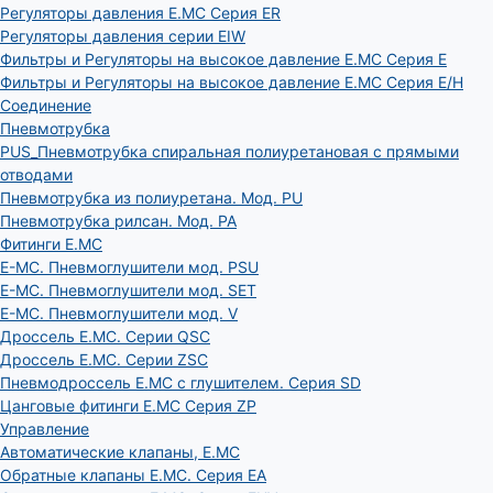
Регуляторы давления E.MC Серия ER
Регуляторы давления серии EIW
Фильтры и Регуляторы на высокое давление E.MC Серия E
Фильтры и Регуляторы на высокое давление E.MC Серия E/H
Соединение
Пневмотрубка
PUS_Пневмотрубка спиральная полиуретановая с прямыми
отводами
Пневмотрубка из полиуретана. Мод. РU
Пневмотрубка рилсан. Мод. PA
Фитинги E.MC
E-MC. Пневмоглушители мод. PSU
E-MC. Пневмоглушители мод. SET
E-MC. Пневмоглушители мод. V
Дроссель E.MC. Серии QSC
Дроссель E.MC. Серии ZSC
Пневмодроссель E.MC с глушителем. Серия SD
Цанговые фитинги E.MC Серия ZP
Управление
Автоматические клапаны, Е.МС
Обратные клапаны E.MC. Серия EA