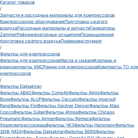
Каталог товаров
/
Запчасти и расходные материалы для компрессоров
Компрессорное оборудование
Подготовка сжатого
воздуха
Расходные материалы и запчасти
Генераторы
Zammer
Рефрижераторные осушители
Промышленная
подготовка сжатого воздуха
Пневмоинструмент
/
Фильтры для компрессоров
Фильтры для компрессоров
Масла и смазки
Клапаны и
ремкомплекты VMC
Ремни для компрессоров
Комплекты ТО для
компрессоров
/
Фильтры Dalgakiran
Фильтры ABAC
Фильтры CompAir
Фильтры Almig
Фильтры
Boge
Фильтры ALUP
Фильтры Ceccato
Фильтры Ingersoll
Rand
Фильтры Fini
Фильтры Gardner Denver
Фильтры Atlas
Copco
Фильтры Sullair
Фильтры Atmos
Фильтры Chicago
Pneumatic
Фильтры Airman
Фильтры Remeza
Фильтры
Уралкомпрессормаш
Фильтры ЧКЗ
Фильтры Hansmann
Фильтры
ЗИФ (МЗА)
Фильтры Dalgakiran
Фильтры BERG
Фильтры
Ekomak
Фильтры Борец
Фильтры CrossAir DALI
Фильтры для