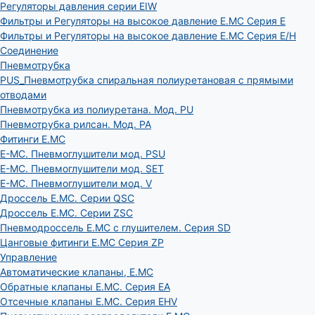
Регуляторы давления серии EIW
Фильтры и Регуляторы на высокое давление E.MC Серия E
Фильтры и Регуляторы на высокое давление E.MC Серия E/H
Соединение
Пневмотрубка
PUS_Пневмотрубка спиральная полиуретановая с прямыми
отводами
Пневмотрубка из полиуретана. Мод. РU
Пневмотрубка рилсан. Мод. PA
Фитинги E.MC
E-MC. Пневмоглушители мод. PSU
E-MC. Пневмоглушители мод. SET
E-MC. Пневмоглушители мод. V
Дроссель E.MC. Серии QSC
Дроссель E.MC. Серии ZSC
Пневмодроссель E.MC с глушителем. Серия SD
Цанговые фитинги E.MC Серия ZP
Управление
Автоматические клапаны, Е.МС
Обратные клапаны E.MC. Серия EA
Отсечные клапаны E.MC. Серия EHV