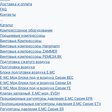
Доставка и оплата
FAQ
Контакты
...
Каталог
Компрессорное оборудование
Поршневые компрессоры
Винтовые Компрессоры
Винтовые компрессоры Hansmann
Винтовые компрессоры ZAMMER
Винтовые компрессоры РЕМЕЗА ВК
Подготовка сжатого воздуха
Подготовка воздуха
Блоки подготовки воздуха E.MC
E-MC Мод.блоки под-и воздуха Серии BEC
E-MC Мод.блоки под-и воздуха Серии EA
E-MC Мод.блоки под-и воздуха Серии FE
Клапан запорный, E.MC мод. EVSH
Прецизионные регуляторы давления E.MC Серия EPR
Пропорциональные регуляторы давления E.MC Серия ETV
Регуляторы давления E.MC Серия ER