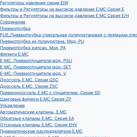
Регуляторы давления серии EIW
Фильтры и Регуляторы на высокое давление E.MC Серия E
Фильтры и Регуляторы на высокое давление E.MC Серия E/H
Соединение
Пневмотрубка
PUS_Пневмотрубка спиральная полиуретановая с прямыми отв
Пневмотрубка из полиуретана. Мод. РU
Пневмотрубка рилсан. Мод. PA
Фитинги E.MC
E-MC. Пневмоглушители мод. PSU
E-MC. Пневмоглушители мод. SET
E-MC. Пневмоглушители мод. V
Дроссель E.MC. Серии QSC
Дроссель E.MC. Серии ZSC
Пневмодроссель E.MC с глушителем. Серия SD
Цанговые фитинги E.MC Серия ZP
Управление
Автоматические клапаны, Е.МС
Обратные клапаны E.MC. Серия EA
Отсечные клапаны E.MC. Серия EHV
Пневматические распределители E.MC