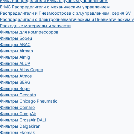
E-MC Распределители E-MC с ручным управлением
E-MC Распределители с механическим управлением
Распределители и Пневмоострова с эл.управлением. серия SV
Распределители с Электропневматическим и Пневматическим 
Расходные материалы и запчасти
Фильтры для компрессоров
Фильтры Борец
Фильтры ABAC
Фильтры Airman
Фильтры Almig
Фильтры ALUP
Фильтры Atlas Copco
Фильтры Atmos
Фильтры BERG
Фильтры Boge
Фильтры Ceccato
Фильтры Chicago Pneumatic
Фильтры Comaro
Фильтры CompAir
Фильтры CrossAir DALI
Фильтры Dalgakiran
Фильтры Ekomak