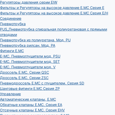
Регуляторы давления серии EIW
Фильтры и Регуляторы на высокое давление E.MC Серия E
Фильтры и Регуляторы на высокое давление E.MC Серия E/H
Соединение
Пневмотрубка
PUS_Пневмотрубка спиральная полиуретановая с прямыми
отводами
Пневмотрубка из полиуретана. Мод. РU
Пневмотрубка рилсан. Мод. PA
Фитинги E.MC
E-MC. Пневмоглушители мод. PSU
E-MC. Пневмоглушители мод. SET
E-MC. Пневмоглушители мод. V
Дроссель E.MC. Серии QSC
Дроссель E.MC. Серии ZSC
Пневмодроссель E.MC с глушителем. Серия SD
Цанговые фитинги E.MC Серия ZP
Управление
Автоматические клапаны, Е.МС
Обратные клапаны E.MC. Серия EA
Отсечные клапаны E.MC. Серия EHV