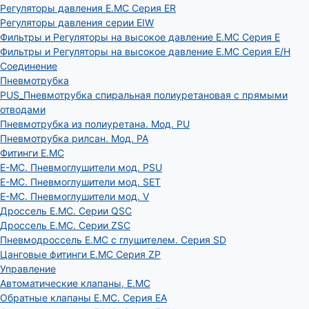
Регуляторы давления E.MC Серия ER
Регуляторы давления серии EIW
Фильтры и Регуляторы на высокое давление E.MC Серия E
Фильтры и Регуляторы на высокое давление E.MC Серия E/H
Соединение
Пневмотрубка
PUS_Пневмотрубка спиральная полиуретановая с прямыми
отводами
Пневмотрубка из полиуретана. Мод. РU
Пневмотрубка рилсан. Мод. PA
Фитинги E.MC
E-MC. Пневмоглушители мод. PSU
E-MC. Пневмоглушители мод. SET
E-MC. Пневмоглушители мод. V
Дроссель E.MC. Серии QSC
Дроссель E.MC. Серии ZSC
Пневмодроссель E.MC с глушителем. Серия SD
Цанговые фитинги E.MC Серия ZP
Управление
Автоматические клапаны, Е.МС
Обратные клапаны E.MC. Серия EA