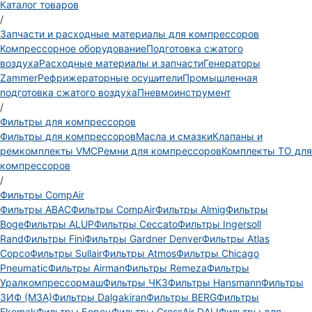
Каталог товаров
/
Запчасти и расходные материалы для компрессоров
Компрессорное оборудование
Подготовка сжатого
воздуха
Расходные материалы и запчасти
Генераторы
Zammer
Рефрижераторные осушители
Промышленная
подготовка сжатого воздуха
Пневмоинструмент
/
Фильтры для компрессоров
Фильтры для компрессоров
Масла и смазки
Клапаны и
ремкомплекты VMC
Ремни для компрессоров
Комплекты ТО для
компрессоров
/
Фильтры CompAir
Фильтры ABAC
Фильтры CompAir
Фильтры Almig
Фильтры
Boge
Фильтры ALUP
Фильтры Ceccato
Фильтры Ingersoll
Rand
Фильтры Fini
Фильтры Gardner Denver
Фильтры Atlas
Copco
Фильтры Sullair
Фильтры Atmos
Фильтры Chicago
Pneumatic
Фильтры Airman
Фильтры Remeza
Фильтры
Уралкомпрессормаш
Фильтры ЧКЗ
Фильтры Hansmann
Фильтры
ЗИФ (МЗА)
Фильтры Dalgakiran
Фильтры BERG
Фильтры
Ekomak
Фильтры Борец
Фильтры CrossAir DALI
Фильтры для