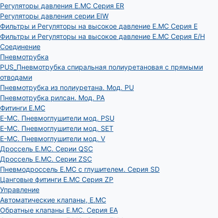
Регуляторы давления E.MC Серия ER
Регуляторы давления серии EIW
Фильтры и Регуляторы на высокое давление E.MC Серия E
Фильтры и Регуляторы на высокое давление E.MC Серия E/H
Соединение
Пневмотрубка
PUS_Пневмотрубка спиральная полиуретановая с прямыми
отводами
Пневмотрубка из полиуретана. Мод. РU
Пневмотрубка рилсан. Мод. PA
Фитинги E.MC
E-MC. Пневмоглушители мод. PSU
E-MC. Пневмоглушители мод. SET
E-MC. Пневмоглушители мод. V
Дроссель E.MC. Серии QSC
Дроссель E.MC. Серии ZSC
Пневмодроссель E.MC с глушителем. Серия SD
Цанговые фитинги E.MC Серия ZP
Управление
Автоматические клапаны, Е.МС
Обратные клапаны E.MC. Серия EA