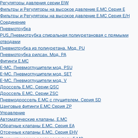
Регуляторы давления серии EIW
Фильтры и Регуляторы на высокое давление E.MC Серия E
Фильтры и Регуляторы на высокое давление E.MC Серия E/H
Соединение
Пневмотрубка
PUS_Пневмотрубка спиральная полиуретановая с прямыми
отводами
Пневмотрубка из полиуретана. Мод. РU
Пневмотрубка рилсан. Мод. PA
Фитинги E.MC
E-MC. Пневмоглушители мод. PSU
E-MC. Пневмоглушители мод. SET
E-MC. Пневмоглушители мод. V
Дроссель E.MC. Серии QSC
Дроссель E.MC. Серии ZSC
Пневмодроссель E.MC с глушителем. Серия SD
Цанговые фитинги E.MC Серия ZP
Управление
Автоматические клапаны, Е.МС
Обратные клапаны E.MC. Серия EA
Отсечные клапаны E.MC. Серия EHV