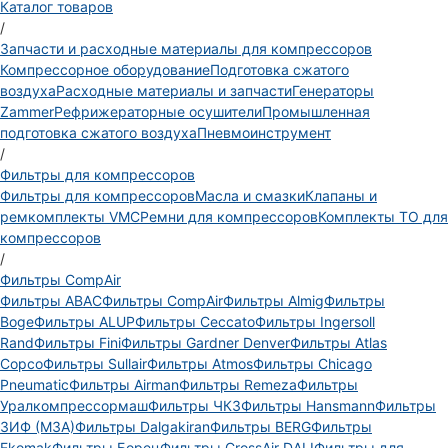
Каталог товаров
/
Запчасти и расходные материалы для компрессоров
Компрессорное оборудование
Подготовка сжатого
воздуха
Расходные материалы и запчасти
Генераторы
Zammer
Рефрижераторные осушители
Промышленная
подготовка сжатого воздуха
Пневмоинструмент
/
Фильтры для компрессоров
Фильтры для компрессоров
Масла и смазки
Клапаны и
ремкомплекты VMC
Ремни для компрессоров
Комплекты ТО для
компрессоров
/
Фильтры CompAir
Фильтры ABAC
Фильтры CompAir
Фильтры Almig
Фильтры
Boge
Фильтры ALUP
Фильтры Ceccato
Фильтры Ingersoll
Rand
Фильтры Fini
Фильтры Gardner Denver
Фильтры Atlas
Copco
Фильтры Sullair
Фильтры Atmos
Фильтры Chicago
Pneumatic
Фильтры Airman
Фильтры Remeza
Фильтры
Уралкомпрессормаш
Фильтры ЧКЗ
Фильтры Hansmann
Фильтры
ЗИФ (МЗА)
Фильтры Dalgakiran
Фильтры BERG
Фильтры
Ekomak
Фильтры Борец
Фильтры CrossAir DALI
Фильтры для