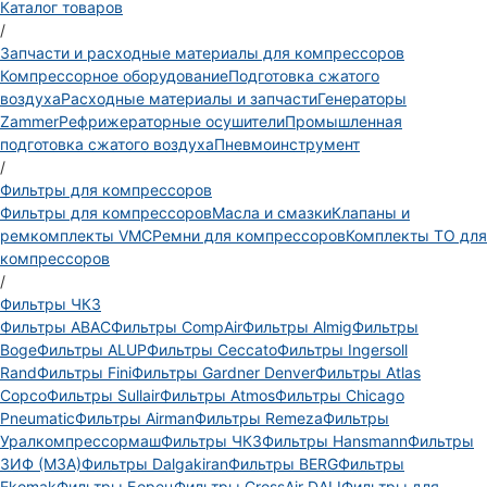
Каталог товаров
/
Запчасти и расходные материалы для компрессоров
Компрессорное оборудование
Подготовка сжатого
воздуха
Расходные материалы и запчасти
Генераторы
Zammer
Рефрижераторные осушители
Промышленная
подготовка сжатого воздуха
Пневмоинструмент
/
Фильтры для компрессоров
Фильтры для компрессоров
Масла и смазки
Клапаны и
ремкомплекты VMC
Ремни для компрессоров
Комплекты ТО для
компрессоров
/
Фильтры ЧКЗ
Фильтры ABAC
Фильтры CompAir
Фильтры Almig
Фильтры
Boge
Фильтры ALUP
Фильтры Ceccato
Фильтры Ingersoll
Rand
Фильтры Fini
Фильтры Gardner Denver
Фильтры Atlas
Copco
Фильтры Sullair
Фильтры Atmos
Фильтры Chicago
Pneumatic
Фильтры Airman
Фильтры Remeza
Фильтры
Уралкомпрессормаш
Фильтры ЧКЗ
Фильтры Hansmann
Фильтры
ЗИФ (МЗА)
Фильтры Dalgakiran
Фильтры BERG
Фильтры
Ekomak
Фильтры Борец
Фильтры CrossAir DALI
Фильтры для