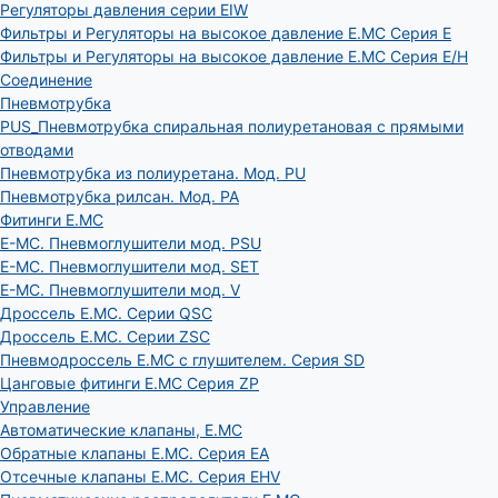
Регуляторы давления серии EIW
Фильтры и Регуляторы на высокое давление E.MC Серия E
Фильтры и Регуляторы на высокое давление E.MC Серия E/H
Соединение
Пневмотрубка
PUS_Пневмотрубка спиральная полиуретановая с прямыми
отводами
Пневмотрубка из полиуретана. Мод. РU
Пневмотрубка рилсан. Мод. PA
Фитинги E.MC
E-MC. Пневмоглушители мод. PSU
E-MC. Пневмоглушители мод. SET
E-MC. Пневмоглушители мод. V
Дроссель E.MC. Серии QSC
Дроссель E.MC. Серии ZSC
Пневмодроссель E.MC с глушителем. Серия SD
Цанговые фитинги E.MC Серия ZP
Управление
Автоматические клапаны, Е.МС
Обратные клапаны E.MC. Серия EA
Отсечные клапаны E.MC. Серия EHV