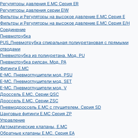
Регуляторы давления E.MC Серия ER
Регуляторы давления серии EIW
Фильтры и Регуляторы на высокое давление E.MC Серия E
Фильтры и Регуляторы на высокое давление E.MC Серия E/H
Соединение
Пневмотрубка
PUS_Пневмотрубка спиральная полиуретановая с прямыми
отводами
Пневмотрубка из полиуретана. Мод. РU
Пневмотрубка рилсан. Мод. PA
Фитинги E.MC
E-MC. Пневмоглушители мод. PSU
E-MC. Пневмоглушители мод. SET
E-MC. Пневмоглушители мод. V
Дроссель E.MC. Серии QSC
Дроссель E.MC. Серии ZSC
Пневмодроссель E.MC с глушителем. Серия SD
Цанговые фитинги E.MC Серия ZP
Управление
Автоматические клапаны, Е.МС
Обратные клапаны E.MC. Серия EA