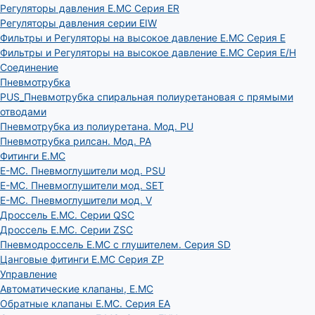
Регуляторы давления E.MC Серия ER
Регуляторы давления серии EIW
Фильтры и Регуляторы на высокое давление E.MC Серия E
Фильтры и Регуляторы на высокое давление E.MC Серия E/H
Соединение
Пневмотрубка
PUS_Пневмотрубка спиральная полиуретановая с прямыми
отводами
Пневмотрубка из полиуретана. Мод. РU
Пневмотрубка рилсан. Мод. PA
Фитинги E.MC
E-MC. Пневмоглушители мод. PSU
E-MC. Пневмоглушители мод. SET
E-MC. Пневмоглушители мод. V
Дроссель E.MC. Серии QSC
Дроссель E.MC. Серии ZSC
Пневмодроссель E.MC с глушителем. Серия SD
Цанговые фитинги E.MC Серия ZP
Управление
Автоматические клапаны, Е.МС
Обратные клапаны E.MC. Серия EA