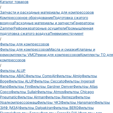
Каталог товаров
/
Запчасти и расходные материалы для компрессоров
Компрессорное оборудование
Подготовка сжатого
воздуха
Расходные материалы и запчасти
Генераторы
Zammer
Рефрижераторные осушители
Промышленная
подготовка сжатого воздуха
Пневмоинструмент
/
Фильтры для компрессоров
Фильтры для компрессоров
Масла и смазки
Клапаны и
ремкомплекты VMC
Ремни для компрессоров
Комплекты ТО для
компрессоров
/
Фильтры ALUP
Фильтры ABAC
Фильтры CompAir
Фильтры Almig
Фильтры
Boge
Фильтры ALUP
Фильтры Ceccato
Фильтры Ingersoll
Rand
Фильтры Fini
Фильтры Gardner Denver
Фильтры Atlas
Copco
Фильтры Sullair
Фильтры Atmos
Фильтры Chicago
Pneumatic
Фильтры Airman
Фильтры Remeza
Фильтры
Уралкомпрессормаш
Фильтры ЧКЗ
Фильтры Hansmann
Фильтры
ЗИФ (МЗА)
Фильтры Dalgakiran
Фильтры BERG
Фильтры
Ekomak
Фильтры Борец
Фильтры CrossAir DALI
Фильтры для