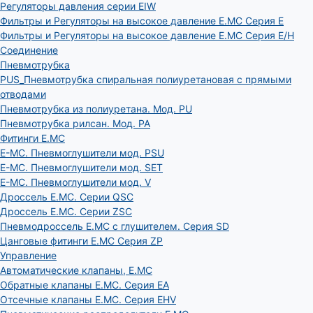
Регуляторы давления серии EIW
Фильтры и Регуляторы на высокое давление E.MC Серия E
Фильтры и Регуляторы на высокое давление E.MC Серия E/H
Соединение
Пневмотрубка
PUS_Пневмотрубка спиральная полиуретановая с прямыми
отводами
Пневмотрубка из полиуретана. Мод. РU
Пневмотрубка рилсан. Мод. PA
Фитинги E.MC
E-MC. Пневмоглушители мод. PSU
E-MC. Пневмоглушители мод. SET
E-MC. Пневмоглушители мод. V
Дроссель E.MC. Серии QSC
Дроссель E.MC. Серии ZSC
Пневмодроссель E.MC с глушителем. Серия SD
Цанговые фитинги E.MC Серия ZP
Управление
Автоматические клапаны, Е.МС
Обратные клапаны E.MC. Серия EA
Отсечные клапаны E.MC. Серия EHV