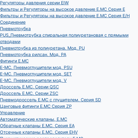
Регуляторы давления серии EIW
Фильтры и Регуляторы на высокое давление E.MC Серия E
Фильтры и Регуляторы на высокое давление E.MC Серия E/H
Соединение
Пневмотрубка
PUS_Пневмотрубка спиральная полиуретановая с прямыми
отводами
Пневмотрубка из полиуретана. Мод. РU
Пневмотрубка рилсан. Мод. PA
Фитинги E.MC
E-MC. Пневмоглушители мод. PSU
E-MC. Пневмоглушители мод. SET
E-MC. Пневмоглушители мод. V
Дроссель E.MC. Серии QSC
Дроссель E.MC. Серии ZSC
Пневмодроссель E.MC с глушителем. Серия SD
Цанговые фитинги E.MC Серия ZP
Управление
Автоматические клапаны, Е.МС
Обратные клапаны E.MC. Серия EA
Отсечные клапаны E.MC. Серия EHV