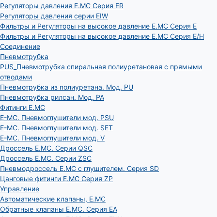
Регуляторы давления E.MC Серия ER
Регуляторы давления серии EIW
Фильтры и Регуляторы на высокое давление E.MC Серия E
Фильтры и Регуляторы на высокое давление E.MC Серия E/H
Соединение
Пневмотрубка
PUS_Пневмотрубка спиральная полиуретановая с прямыми
отводами
Пневмотрубка из полиуретана. Мод. РU
Пневмотрубка рилсан. Мод. PA
Фитинги E.MC
E-MC. Пневмоглушители мод. PSU
E-MC. Пневмоглушители мод. SET
E-MC. Пневмоглушители мод. V
Дроссель E.MC. Серии QSC
Дроссель E.MC. Серии ZSC
Пневмодроссель E.MC с глушителем. Серия SD
Цанговые фитинги E.MC Серия ZP
Управление
Автоматические клапаны, Е.МС
Обратные клапаны E.MC. Серия EA