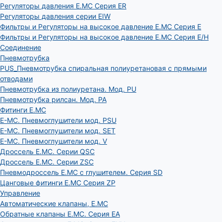
Регуляторы давления E.MC Серия ER
Регуляторы давления серии EIW
Фильтры и Регуляторы на высокое давление E.MC Серия E
Фильтры и Регуляторы на высокое давление E.MC Серия E/H
Соединение
Пневмотрубка
PUS_Пневмотрубка спиральная полиуретановая с прямыми
отводами
Пневмотрубка из полиуретана. Мод. РU
Пневмотрубка рилсан. Мод. PA
Фитинги E.MC
E-MC. Пневмоглушители мод. PSU
E-MC. Пневмоглушители мод. SET
E-MC. Пневмоглушители мод. V
Дроссель E.MC. Серии QSC
Дроссель E.MC. Серии ZSC
Пневмодроссель E.MC с глушителем. Серия SD
Цанговые фитинги E.MC Серия ZP
Управление
Автоматические клапаны, Е.МС
Обратные клапаны E.MC. Серия EA