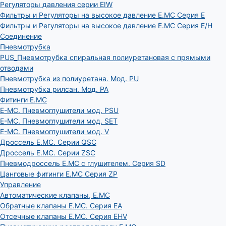
Регуляторы давления серии EIW
Фильтры и Регуляторы на высокое давление E.MC Серия E
Фильтры и Регуляторы на высокое давление E.MC Серия E/H
Соединение
Пневмотрубка
PUS_Пневмотрубка спиральная полиуретановая с прямыми
отводами
Пневмотрубка из полиуретана. Мод. РU
Пневмотрубка рилсан. Мод. PA
Фитинги E.MC
E-MC. Пневмоглушители мод. PSU
E-MC. Пневмоглушители мод. SET
E-MC. Пневмоглушители мод. V
Дроссель E.MC. Серии QSC
Дроссель E.MC. Серии ZSC
Пневмодроссель E.MC с глушителем. Серия SD
Цанговые фитинги E.MC Серия ZP
Управление
Автоматические клапаны, Е.МС
Обратные клапаны E.MC. Серия EA
Отсечные клапаны E.MC. Серия EHV