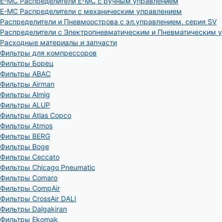
E-MC Распределители E-MC с ручным управлением
E-MC Распределители с механическим управлением
Распределители и Пневмоострова с эл.управлением. серия SV
Распределители с Электропневматическим и Пневматическим 
Расходные материалы и запчасти
Фильтры для компрессоров
Фильтры Борец
Фильтры ABAC
Фильтры Airman
Фильтры Almig
Фильтры ALUP
Фильтры Atlas Copco
Фильтры Atmos
Фильтры BERG
Фильтры Boge
Фильтры Ceccato
Фильтры Chicago Pneumatic
Фильтры Comaro
Фильтры CompAir
Фильтры CrossAir DALI
Фильтры Dalgakiran
Фильтры Ekomak