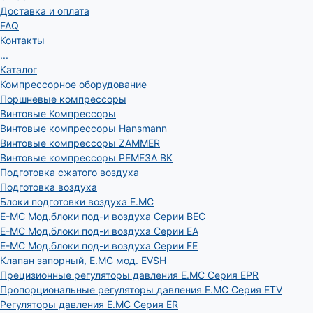
Доставка и оплата
FAQ
Контакты
...
Каталог
Компрессорное оборудование
Поршневые компрессоры
Винтовые Компрессоры
Винтовые компрессоры Hansmann
Винтовые компрессоры ZAMMER
Винтовые компрессоры РЕМЕЗА ВК
Подготовка сжатого воздуха
Подготовка воздуха
Блоки подготовки воздуха E.MC
E-MC Мод.блоки под-и воздуха Серии BEC
E-MC Мод.блоки под-и воздуха Серии EA
E-MC Мод.блоки под-и воздуха Серии FE
Клапан запорный, E.MC мод. EVSH
Прецизионные регуляторы давления E.MC Серия EPR
Пропорциональные регуляторы давления E.MC Серия ETV
Регуляторы давления E.MC Серия ER