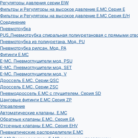
Регуляторы давления серии EIW
Фильтры и Регуляторы на высокое давление E.MC Серия E
Фильтры и Регуляторы на высокое давление E.MC Серия E/H
Соединение
Пневмотрубка
PUS_Пневмотрубка спиральная полиуретановая с прямыми отв
Пневмотрубка из полиуретана. Мод. РU
Пневмотрубка рилсан. Мод. PA
Фитинги E.MC
E-MC. Пневмоглушители мод. PSU
E-MC. Пневмоглушители мод. SET
E-MC. Пневмоглушители мод. V
Дроссель E.MC. Серии QSC
Дроссель E.MC. Серии ZSC
Пневмодроссель E.MC с глушителем. Серия SD
Цанговые фитинги E.MC Серия ZP
Управление
Автоматические клапаны, Е.МС
Обратные клапаны E.MC. Серия EA
Отсечные клапаны E.MC. Серия EHV
Пневматические распределители E.MC