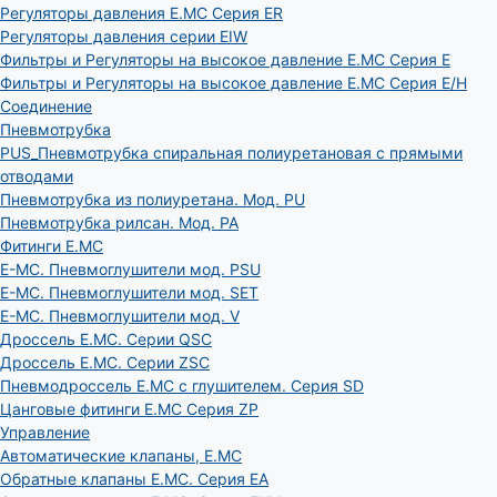
Регуляторы давления E.MC Серия ER
Регуляторы давления серии EIW
Фильтры и Регуляторы на высокое давление E.MC Серия E
Фильтры и Регуляторы на высокое давление E.MC Серия E/H
Соединение
Пневмотрубка
PUS_Пневмотрубка спиральная полиуретановая с прямыми
отводами
Пневмотрубка из полиуретана. Мод. РU
Пневмотрубка рилсан. Мод. PA
Фитинги E.MC
E-MC. Пневмоглушители мод. PSU
E-MC. Пневмоглушители мод. SET
E-MC. Пневмоглушители мод. V
Дроссель E.MC. Серии QSC
Дроссель E.MC. Серии ZSC
Пневмодроссель E.MC с глушителем. Серия SD
Цанговые фитинги E.MC Серия ZP
Управление
Автоматические клапаны, Е.МС
Обратные клапаны E.MC. Серия EA