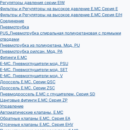
Регуляторы давления серии EIW
Фильтры и Регуляторы на высокое давление E.MC Серия E
Фильтры и Регуляторы на высокое давление E.MC Серия E/H
Соединение
Пневмотрубка
PUS_Пневмотрубка спиральная полиуретановая с прямыми
отводами
Пневмотрубка из полиуретана. Мод. РU
Пневмотрубка рилсан. Мод. PA
Фитинги E.MC
E-MC. Пневмоглушители мод. PSU
E-MC. Пневмоглушители мод. SET
E-MC. Пневмоглушители мод. V
Дроссель E.MC. Серии QSC
Дроссель E.MC. Серии ZSC
Пневмодроссель E.MC с глушителем. Серия SD
Цанговые фитинги E.MC Серия ZP
Управление
Автоматические клапаны, Е.МС
Обратные клапаны E.MC. Серия EA
Отсечные клапаны E.MC. Серия EHV