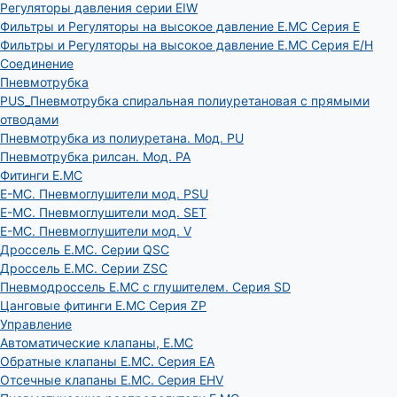
Регуляторы давления серии EIW
Фильтры и Регуляторы на высокое давление E.MC Серия E
Фильтры и Регуляторы на высокое давление E.MC Серия E/H
Соединение
Пневмотрубка
PUS_Пневмотрубка спиральная полиуретановая с прямыми
отводами
Пневмотрубка из полиуретана. Мод. РU
Пневмотрубка рилсан. Мод. PA
Фитинги E.MC
E-MC. Пневмоглушители мод. PSU
E-MC. Пневмоглушители мод. SET
E-MC. Пневмоглушители мод. V
Дроссель E.MC. Серии QSC
Дроссель E.MC. Серии ZSC
Пневмодроссель E.MC с глушителем. Серия SD
Цанговые фитинги E.MC Серия ZP
Управление
Автоматические клапаны, Е.МС
Обратные клапаны E.MC. Серия EA
Отсечные клапаны E.MC. Серия EHV