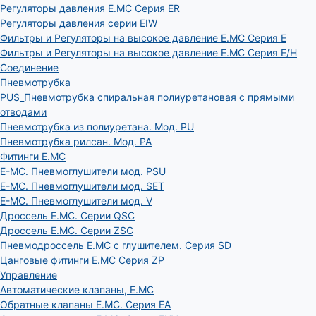
Регуляторы давления E.MC Серия ER
Регуляторы давления серии EIW
Фильтры и Регуляторы на высокое давление E.MC Серия E
Фильтры и Регуляторы на высокое давление E.MC Серия E/H
Соединение
Пневмотрубка
PUS_Пневмотрубка спиральная полиуретановая с прямыми
отводами
Пневмотрубка из полиуретана. Мод. РU
Пневмотрубка рилсан. Мод. PA
Фитинги E.MC
E-MC. Пневмоглушители мод. PSU
E-MC. Пневмоглушители мод. SET
E-MC. Пневмоглушители мод. V
Дроссель E.MC. Серии QSC
Дроссель E.MC. Серии ZSC
Пневмодроссель E.MC с глушителем. Серия SD
Цанговые фитинги E.MC Серия ZP
Управление
Автоматические клапаны, Е.МС
Обратные клапаны E.MC. Серия EA