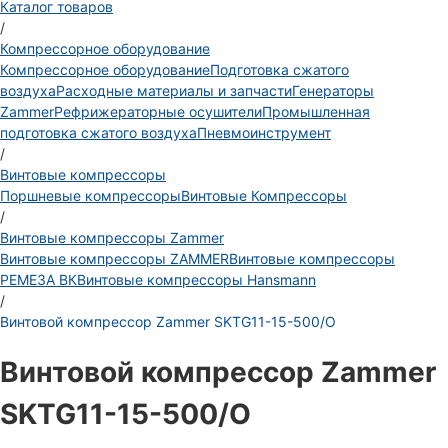
Каталог товаров
/
Компрессорное оборудование
Компрессорное оборудование
Подготовка сжатого
воздуха
Расходные материалы и запчасти
Генераторы
Zammer
Рефрижераторные осушители
Промышленная
подготовка сжатого воздуха
Пневмоинструмент
/
Винтовые компрессоры
Поршневые компрессоры
Винтовые Компрессоры
/
Винтовые компрессоры Zammer
Винтовые компрессоры ZAMMER
Винтовые компрессоры
РЕМЕЗА ВК
Винтовые компрессоры Hansmann
/
Винтовой компрессор Zammer SKTG11-15-500/O
Винтовой компрессор Zammer
SKTG11-15-500/O