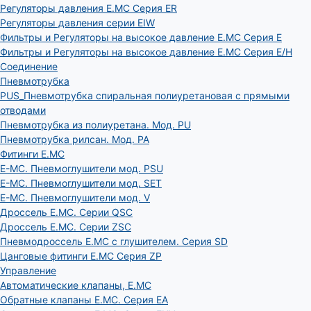
Регуляторы давления E.MC Серия ER
Регуляторы давления серии EIW
Фильтры и Регуляторы на высокое давление E.MC Серия E
Фильтры и Регуляторы на высокое давление E.MC Серия E/H
Соединение
Пневмотрубка
PUS_Пневмотрубка спиральная полиуретановая с прямыми
отводами
Пневмотрубка из полиуретана. Мод. РU
Пневмотрубка рилсан. Мод. PA
Фитинги E.MC
E-MC. Пневмоглушители мод. PSU
E-MC. Пневмоглушители мод. SET
E-MC. Пневмоглушители мод. V
Дроссель E.MC. Серии QSC
Дроссель E.MC. Серии ZSC
Пневмодроссель E.MC с глушителем. Серия SD
Цанговые фитинги E.MC Серия ZP
Управление
Автоматические клапаны, Е.МС
Обратные клапаны E.MC. Серия EA