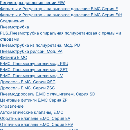
Регуляторы давления серии EIW
Фильтры и Регуляторы на высокое давление E.MC Серия E
Фильтры и Регуляторы на высокое давление E.MC Серия E/H
Соединение
Пневмотрубка
PUS_Пневмотрубка спиральная полиуретановая с прямыми
отводами
Пневмотрубка из полиуретана. Мод. РU
Пневмотрубка рилсан. Мод. PA
Фитинги E.MC
E-MC. Пневмоглушители мод. PSU
E-MC. Пневмоглушители мод. SET
E-MC. Пневмоглушители мод. V
Дроссель E.MC. Серии QSC
Дроссель E.MC. Серии ZSC
Пневмодроссель E.MC с глушителем. Серия SD
Цанговые фитинги E.MC Серия ZP
Управление
Автоматические клапаны, Е.МС
Обратные клапаны E.MC. Серия EA
Отсечные клапаны E.MC. Серия EHV