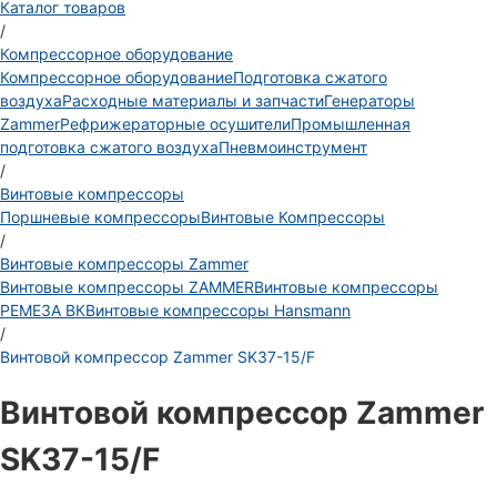
Каталог товаров
/
Компрессорное оборудование
Компрессорное оборудование
Подготовка сжатого
воздуха
Расходные материалы и запчасти
Генераторы
Zammer
Рефрижераторные осушители
Промышленная
подготовка сжатого воздуха
Пневмоинструмент
/
Винтовые компрессоры
Поршневые компрессоры
Винтовые Компрессоры
/
Винтовые компрессоры Zammer
Винтовые компрессоры ZAMMER
Винтовые компрессоры
РЕМЕЗА ВК
Винтовые компрессоры Hansmann
/
Винтовой компрессор Zammer SK37-15/F
Винтовой компрессор Zammer
SK37-15/F