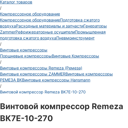
Каталог товаров
/
Компрессорное оборудование
Компрессорное оборудование
Подготовка сжатого
воздуха
Расходные материалы и запчасти
Генераторы
Zammer
Рефрижераторные осушители
Промышленная
подготовка сжатого воздуха
Пневмоинструмент
/
Винтовые компрессоры
Поршневые компрессоры
Винтовые Компрессоры
/
Винтовые компрессоры Remeza (Ремеза)
Винтовые компрессоры ZAMMER
Винтовые компрессоры
РЕМЕЗА ВК
Винтовые компрессоры Hansmann
/
Винтовой компрессор Remeza ВК7Е-10-270
Винтовой компрессор Remeza
ВК7Е-10-270