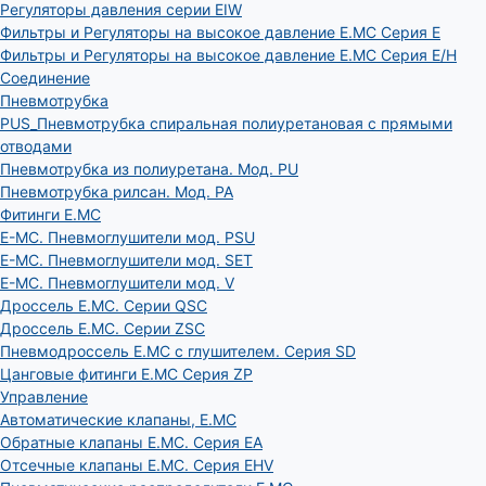
Регуляторы давления серии EIW
Фильтры и Регуляторы на высокое давление E.MC Серия E
Фильтры и Регуляторы на высокое давление E.MC Серия E/H
Соединение
Пневмотрубка
PUS_Пневмотрубка спиральная полиуретановая с прямыми
отводами
Пневмотрубка из полиуретана. Мод. РU
Пневмотрубка рилсан. Мод. PA
Фитинги E.MC
E-MC. Пневмоглушители мод. PSU
E-MC. Пневмоглушители мод. SET
E-MC. Пневмоглушители мод. V
Дроссель E.MC. Серии QSC
Дроссель E.MC. Серии ZSC
Пневмодроссель E.MC с глушителем. Серия SD
Цанговые фитинги E.MC Серия ZP
Управление
Автоматические клапаны, Е.МС
Обратные клапаны E.MC. Серия EA
Отсечные клапаны E.MC. Серия EHV