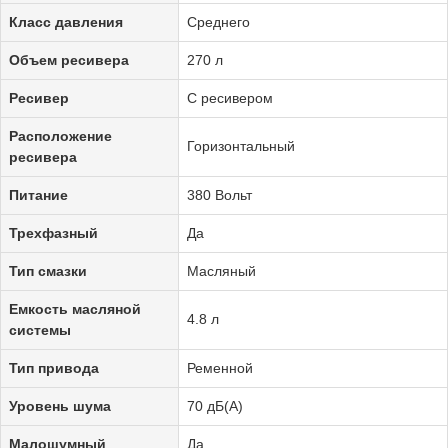
Класс давления
Среднего
Объем ресивера
270 л
Ресивер
С ресивером
Расположение
Горизонтальный
ресивера
Питание
380 Вольт
Трехфазный
Да
Тип смазки
Масляный
Емкость масляной
4.8 л
системы
Тип привода
Ременной
Уровень шума
70 дБ(А)
Малошумный
Да