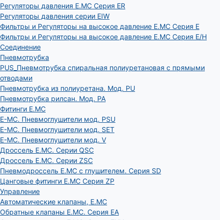
Регуляторы давления E.MC Серия ER
Регуляторы давления серии EIW
Фильтры и Регуляторы на высокое давление E.MC Серия E
Фильтры и Регуляторы на высокое давление E.MC Серия E/H
Соединение
Пневмотрубка
PUS_Пневмотрубка спиральная полиуретановая с прямыми
отводами
Пневмотрубка из полиуретана. Мод. РU
Пневмотрубка рилсан. Мод. PA
Фитинги E.MC
E-MC. Пневмоглушители мод. PSU
E-MC. Пневмоглушители мод. SET
E-MC. Пневмоглушители мод. V
Дроссель E.MC. Серии QSC
Дроссель E.MC. Серии ZSC
Пневмодроссель E.MC с глушителем. Серия SD
Цанговые фитинги E.MC Серия ZP
Управление
Автоматические клапаны, Е.МС
Обратные клапаны E.MC. Серия EA