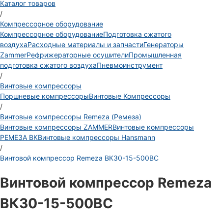
Каталог товаров
/
Компрессорное оборудование
Компрессорное оборудование
Подготовка сжатого
воздуха
Расходные материалы и запчасти
Генераторы
Zammer
Рефрижераторные осушители
Промышленная
подготовка сжатого воздуха
Пневмоинструмент
/
Винтовые компрессоры
Поршневые компрессоры
Винтовые Компрессоры
/
Винтовые компрессоры Remeza (Ремеза)
Винтовые компрессоры ZAMMER
Винтовые компрессоры
РЕМЕЗА ВК
Винтовые компрессоры Hansmann
/
Винтовой компрессор Remeza ВК30-15-500ВС
Винтовой компрессор Remeza
ВК30-15-500ВС