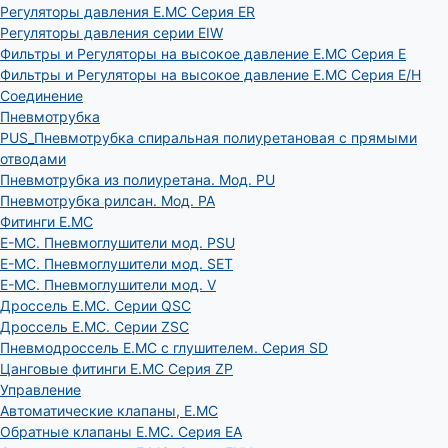
Регуляторы давления E.MC Серия ER
Регуляторы давления серии EIW
Фильтры и Регуляторы на высокое давление E.MC Серия E
Фильтры и Регуляторы на высокое давление E.MC Серия E/H
Соединение
Пневмотрубка
PUS_Пневмотрубка спиральная полиуретановая с прямыми
отводами
Пневмотрубка из полиуретана. Мод. РU
Пневмотрубка рилсан. Мод. PA
Фитинги E.MC
E-MC. Пневмоглушители мод. PSU
E-MC. Пневмоглушители мод. SET
E-MC. Пневмоглушители мод. V
Дроссель E.MC. Серии QSC
Дроссель E.MC. Серии ZSC
Пневмодроссель E.MC с глушителем. Серия SD
Цанговые фитинги E.MC Серия ZP
Управление
Автоматические клапаны, Е.МС
Обратные клапаны E.MC. Серия EA