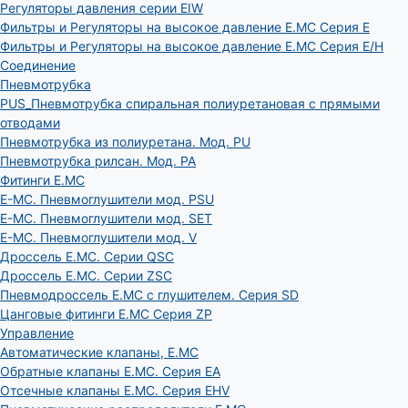
Регуляторы давления серии EIW
Фильтры и Регуляторы на высокое давление E.MC Серия E
Фильтры и Регуляторы на высокое давление E.MC Серия E/H
Соединение
Пневмотрубка
PUS_Пневмотрубка спиральная полиуретановая с прямыми
отводами
Пневмотрубка из полиуретана. Мод. РU
Пневмотрубка рилсан. Мод. PA
Фитинги E.MC
E-MC. Пневмоглушители мод. PSU
E-MC. Пневмоглушители мод. SET
E-MC. Пневмоглушители мод. V
Дроссель E.MC. Серии QSC
Дроссель E.MC. Серии ZSC
Пневмодроссель E.MC с глушителем. Серия SD
Цанговые фитинги E.MC Серия ZP
Управление
Автоматические клапаны, Е.МС
Обратные клапаны E.MC. Серия EA
Отсечные клапаны E.MC. Серия EHV