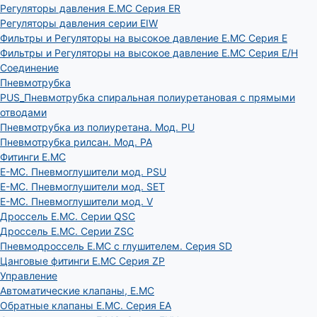
Регуляторы давления E.MC Серия ER
Регуляторы давления серии EIW
Фильтры и Регуляторы на высокое давление E.MC Серия E
Фильтры и Регуляторы на высокое давление E.MC Серия E/H
Соединение
Пневмотрубка
PUS_Пневмотрубка спиральная полиуретановая с прямыми
отводами
Пневмотрубка из полиуретана. Мод. РU
Пневмотрубка рилсан. Мод. PA
Фитинги E.MC
E-MC. Пневмоглушители мод. PSU
E-MC. Пневмоглушители мод. SET
E-MC. Пневмоглушители мод. V
Дроссель E.MC. Серии QSC
Дроссель E.MC. Серии ZSC
Пневмодроссель E.MC с глушителем. Серия SD
Цанговые фитинги E.MC Серия ZP
Управление
Автоматические клапаны, Е.МС
Обратные клапаны E.MC. Серия EA