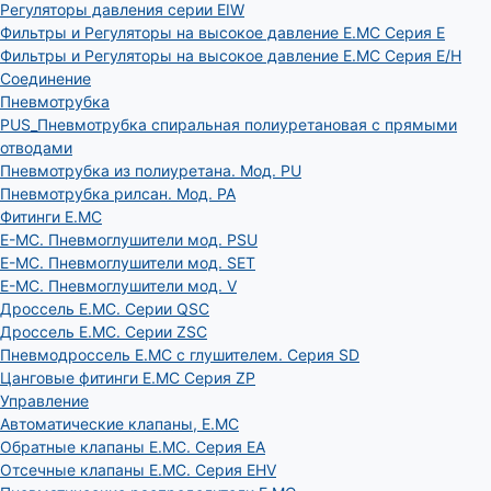
Регуляторы давления серии EIW
Фильтры и Регуляторы на высокое давление E.MC Серия E
Фильтры и Регуляторы на высокое давление E.MC Серия E/H
Соединение
Пневмотрубка
PUS_Пневмотрубка спиральная полиуретановая с прямыми
отводами
Пневмотрубка из полиуретана. Мод. РU
Пневмотрубка рилсан. Мод. PA
Фитинги E.MC
E-MC. Пневмоглушители мод. PSU
E-MC. Пневмоглушители мод. SET
E-MC. Пневмоглушители мод. V
Дроссель E.MC. Серии QSC
Дроссель E.MC. Серии ZSC
Пневмодроссель E.MC с глушителем. Серия SD
Цанговые фитинги E.MC Серия ZP
Управление
Автоматические клапаны, Е.МС
Обратные клапаны E.MC. Серия EA
Отсечные клапаны E.MC. Серия EHV