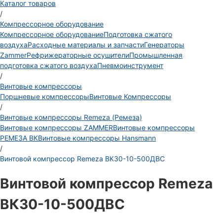
Каталог товаров
/
Компрессорное оборудование
Компрессорное оборудование
Подготовка сжатого
воздуха
Расходные материалы и запчасти
Генераторы
Zammer
Рефрижераторные осушители
Промышленная
подготовка сжатого воздуха
Пневмоинструмент
/
Винтовые компрессоры
Поршневые компрессоры
Винтовые Компрессоры
/
Винтовые компрессоры Remeza (Ремеза)
Винтовые компрессоры ZAMMER
Винтовые компрессоры
РЕМЕЗА ВК
Винтовые компрессоры Hansmann
/
Винтовой компрессор Remeza ВК30-10-500ДВС
Винтовой компрессор Remeza
ВК30-10-500ДВС