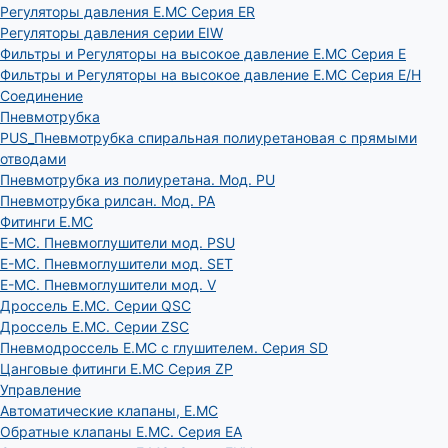
Регуляторы давления E.MC Серия ER
Регуляторы давления серии EIW
Фильтры и Регуляторы на высокое давление E.MC Серия E
Фильтры и Регуляторы на высокое давление E.MC Серия E/H
Соединение
Пневмотрубка
PUS_Пневмотрубка спиральная полиуретановая с прямыми
отводами
Пневмотрубка из полиуретана. Мод. РU
Пневмотрубка рилсан. Мод. PA
Фитинги E.MC
E-MC. Пневмоглушители мод. PSU
E-MC. Пневмоглушители мод. SET
E-MC. Пневмоглушители мод. V
Дроссель E.MC. Серии QSC
Дроссель E.MC. Серии ZSC
Пневмодроссель E.MC с глушителем. Серия SD
Цанговые фитинги E.MC Серия ZP
Управление
Автоматические клапаны, Е.МС
Обратные клапаны E.MC. Серия EA