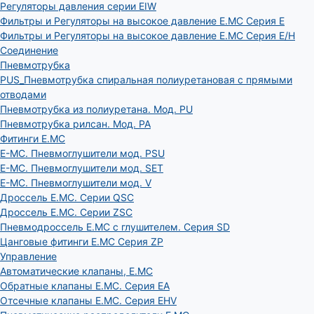
Регуляторы давления серии EIW
Фильтры и Регуляторы на высокое давление E.MC Серия E
Фильтры и Регуляторы на высокое давление E.MC Серия E/H
Соединение
Пневмотрубка
PUS_Пневмотрубка спиральная полиуретановая с прямыми
отводами
Пневмотрубка из полиуретана. Мод. РU
Пневмотрубка рилсан. Мод. PA
Фитинги E.MC
E-MC. Пневмоглушители мод. PSU
E-MC. Пневмоглушители мод. SET
E-MC. Пневмоглушители мод. V
Дроссель E.MC. Серии QSC
Дроссель E.MC. Серии ZSC
Пневмодроссель E.MC с глушителем. Серия SD
Цанговые фитинги E.MC Серия ZP
Управление
Автоматические клапаны, Е.МС
Обратные клапаны E.MC. Серия EA
Отсечные клапаны E.MC. Серия EHV