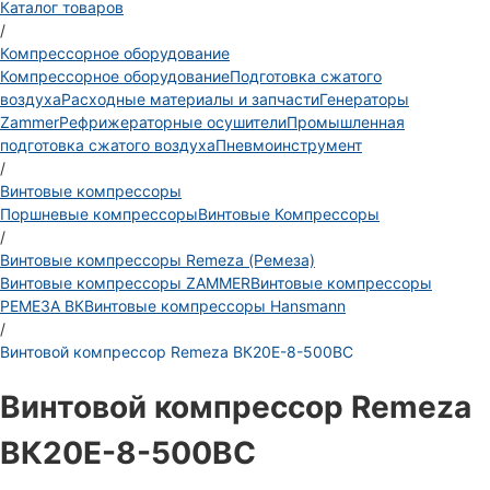
Каталог товаров
/
Компрессорное оборудование
Компрессорное оборудование
Подготовка сжатого
воздуха
Расходные материалы и запчасти
Генераторы
Zammer
Рефрижераторные осушители
Промышленная
подготовка сжатого воздуха
Пневмоинструмент
/
Винтовые компрессоры
Поршневые компрессоры
Винтовые Компрессоры
/
Винтовые компрессоры Remeza (Ремеза)
Винтовые компрессоры ZAMMER
Винтовые компрессоры
РЕМЕЗА ВК
Винтовые компрессоры Hansmann
/
Винтовой компрессор Remeza ВК20Е-8-500ВС
Винтовой компрессор Remeza
ВК20Е-8-500ВС