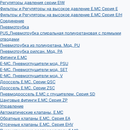
Регуляторы давления серии EIW
Фильтры и Регуляторы на высокое давление E.MC Серия E
Фильтры и Регуляторы на высокое давление E.MC Серия E/H
Соединение
Пневмотрубка
PUS_Пневмотрубка спиральная полиуретановая с прямыми
отводами
Пневмотрубка из полиуретана. Мод. РU
Пневмотрубка рилсан. Мод. PA
Фитинги E.MC
E-MC. Пневмоглушители мод. PSU
E-MC. Пневмоглушители мод. SET
E-MC. Пневмоглушители мод. V
Дроссель E.MC. Серии QSC
Дроссель E.MC. Серии ZSC
Пневмодроссель E.MC с глушителем. Серия SD
Цанговые фитинги E.MC Серия ZP
Управление
Автоматические клапаны, Е.МС
Обратные клапаны E.MC. Серия EA
Отсечные клапаны E.MC. Серия EHV