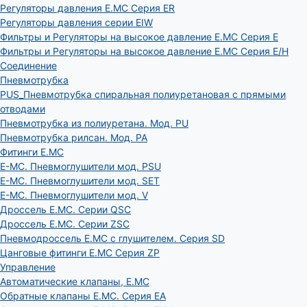
Регуляторы давления E.MC Серия ER
Регуляторы давления серии EIW
Фильтры и Регуляторы на высокое давление E.MC Серия E
Фильтры и Регуляторы на высокое давление E.MC Серия E/H
Соединение
Пневмотрубка
PUS_Пневмотрубка спиральная полиуретановая с прямыми
отводами
Пневмотрубка из полиуретана. Мод. РU
Пневмотрубка рилсан. Мод. PA
Фитинги E.MC
E-MC. Пневмоглушители мод. PSU
E-MC. Пневмоглушители мод. SET
E-MC. Пневмоглушители мод. V
Дроссель E.MC. Серии QSC
Дроссель E.MC. Серии ZSC
Пневмодроссель E.MC с глушителем. Серия SD
Цанговые фитинги E.MC Серия ZP
Управление
Автоматические клапаны, Е.МС
Обратные клапаны E.MC. Серия EA