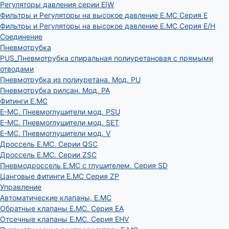
Регуляторы давления серии EIW
Фильтры и Регуляторы на высокое давление E.MC Серия E
Фильтры и Регуляторы на высокое давление E.MC Серия E/H
Соединение
Пневмотрубка
PUS_Пневмотрубка спиральная полиуретановая с прямыми
отводами
Пневмотрубка из полиуретана. Мод. РU
Пневмотрубка рилсан. Мод. PA
Фитинги E.MC
E-MC. Пневмоглушители мод. PSU
E-MC. Пневмоглушители мод. SET
E-MC. Пневмоглушители мод. V
Дроссель E.MC. Серии QSC
Дроссель E.MC. Серии ZSC
Пневмодроссель E.MC с глушителем. Серия SD
Цанговые фитинги E.MC Серия ZP
Управление
Автоматические клапаны, Е.МС
Обратные клапаны E.MC. Серия EA
Отсечные клапаны E.MC. Серия EHV