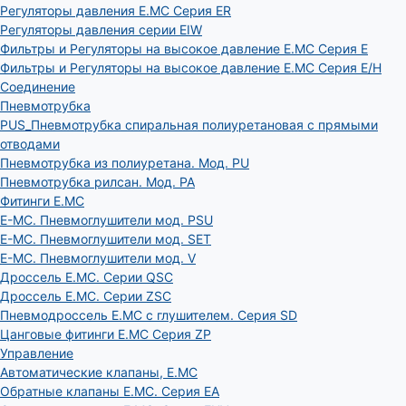
Регуляторы давления E.MC Серия ER
Регуляторы давления серии EIW
Фильтры и Регуляторы на высокое давление E.MC Серия E
Фильтры и Регуляторы на высокое давление E.MC Серия E/H
Соединение
Пневмотрубка
PUS_Пневмотрубка спиральная полиуретановая с прямыми
отводами
Пневмотрубка из полиуретана. Мод. РU
Пневмотрубка рилсан. Мод. PA
Фитинги E.MC
E-MC. Пневмоглушители мод. PSU
E-MC. Пневмоглушители мод. SET
E-MC. Пневмоглушители мод. V
Дроссель E.MC. Серии QSC
Дроссель E.MC. Серии ZSC
Пневмодроссель E.MC с глушителем. Серия SD
Цанговые фитинги E.MC Серия ZP
Управление
Автоматические клапаны, Е.МС
Обратные клапаны E.MC. Серия EA