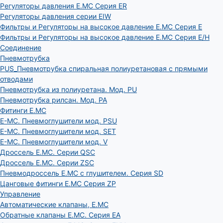
Регуляторы давления E.MC Серия ER
Регуляторы давления серии EIW
Фильтры и Регуляторы на высокое давление E.MC Серия E
Фильтры и Регуляторы на высокое давление E.MC Серия E/H
Соединение
Пневмотрубка
PUS_Пневмотрубка спиральная полиуретановая с прямыми
отводами
Пневмотрубка из полиуретана. Мод. РU
Пневмотрубка рилсан. Мод. PA
Фитинги E.MC
E-MC. Пневмоглушители мод. PSU
E-MC. Пневмоглушители мод. SET
E-MC. Пневмоглушители мод. V
Дроссель E.MC. Серии QSC
Дроссель E.MC. Серии ZSC
Пневмодроссель E.MC с глушителем. Серия SD
Цанговые фитинги E.MC Серия ZP
Управление
Автоматические клапаны, Е.МС
Обратные клапаны E.MC. Серия EA