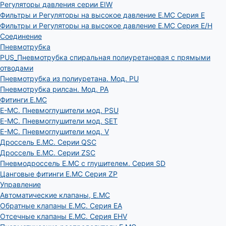
Регуляторы давления серии EIW
Фильтры и Регуляторы на высокое давление E.MC Серия E
Фильтры и Регуляторы на высокое давление E.MC Серия E/H
Соединение
Пневмотрубка
PUS_Пневмотрубка спиральная полиуретановая с прямыми
отводами
Пневмотрубка из полиуретана. Мод. РU
Пневмотрубка рилсан. Мод. PA
Фитинги E.MC
E-MC. Пневмоглушители мод. PSU
E-MC. Пневмоглушители мод. SET
E-MC. Пневмоглушители мод. V
Дроссель E.MC. Серии QSC
Дроссель E.MC. Серии ZSC
Пневмодроссель E.MC с глушителем. Серия SD
Цанговые фитинги E.MC Серия ZP
Управление
Автоматические клапаны, Е.МС
Обратные клапаны E.MC. Серия EA
Отсечные клапаны E.MC. Серия EHV