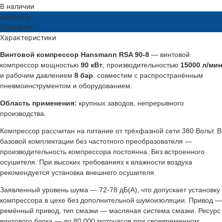
В наличии
Заказать
Описание
Характеристики
Винтовой компрессор Hansmann RSA 90-8
— винтовой
компрессор мощностью
90 кВт
, производительностью
15000 л/мин
и рабочим давлением
8 бар
. совместим с распространённым
пневмоинструментом и оборудованием.
Область применения:
крупных заводов, непрерывного
производства.
Компрессор рассчитан на питание от трёхфазной сети 380 Вольт. В
базовой комплектации без частотного преобразователя —
производительность компрессора постоянна. Без встроенного
осушителя. При высоких требованиях к влажности воздуха
рекомендуется установка внешнего осушителя.
Заявленный уровень шума — 72-78 дБ(А), что допускает установку
компрессора в цехе без дополнительной шумоизоляции. Привод —
ремённый привод, тип смазки — масляная система смазки. Ресурс
винтового блока — до 80 000 моточасов при своевременном