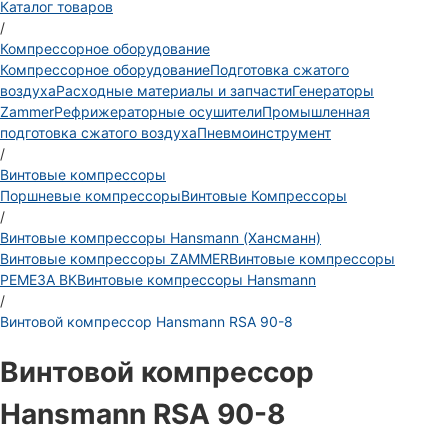
Каталог товаров
/
Компрессорное оборудование
Компрессорное оборудование
Подготовка сжатого
воздуха
Расходные материалы и запчасти
Генераторы
Zammer
Рефрижераторные осушители
Промышленная
подготовка сжатого воздуха
Пневмоинструмент
/
Винтовые компрессоры
Поршневые компрессоры
Винтовые Компрессоры
/
Винтовые компрессоры Hansmann (Хансманн)
Винтовые компрессоры ZAMMER
Винтовые компрессоры
РЕМЕЗА ВК
Винтовые компрессоры Hansmann
/
Винтовой компрессор Hansmann RSA 90-8
Винтовой компрессор
Hansmann RSA 90-8